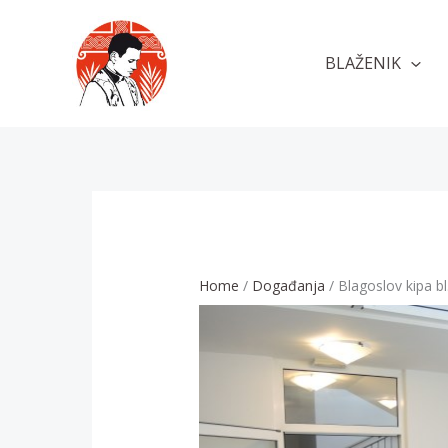
Skip
to
BLAŽENIK
content
Home
Događanja
Blagoslov kipa b