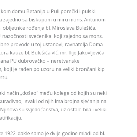
ičkom domu Betanija u Puli porečki i pulski
eša zajedno sa biskupom u miru mons. Antunom
 obljetnice rođenja bl. Miroslava Bulešića,
U nazočnosti svećenika koji zajedno sa mons.
dane provode u toj ustanovi, ravnatelja Doma
a kauze bl. Bulešića vlč. mr. Ilije Jakovljevića
apelana PU dubrovačko – neretvanske
m, koji je rađen po uzoru na veliki brončani kip
ntu.
neki način „došao“ među kolege od kojih su neki
 surađivao, svaki od njih ima brojna sjećanja na
jihova su svjedočanstva, uz ostalo bila i veliki
ifikaciju.
e 1922. dakle samo je dvije godine mlađi od bl.