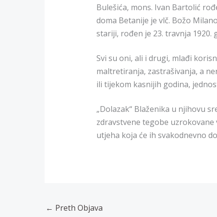
Bulešića, mons. Ivan Bartolić rođe
doma Betanije je vlč. Božo Milano
stariji, rođen je 23. travnja 1920. 
Svi su oni, ali i drugi, mlađi kori
maltretiranja, zastrašivanja, a ne
ili tijekom kasnijih godina, jednos
„Dolazak“ Blaženika u njihovu sre
zdravstvene tegobe uzrokovane v
utjeha koja će ih svakodnevno do
←
Preth Objava