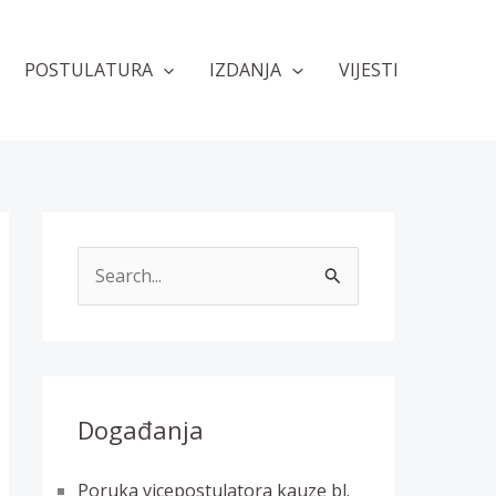
POSTULATURA
IZDANJA
VIJESTI
T
r
a
ž
i
Događanja
:
Poruka vicepostulatora kauze bl.