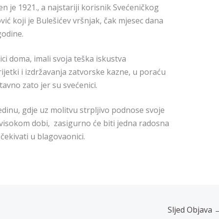
n je 1921., a najstariji korisnik Svećeničkog
vić koji je Bulešićev vršnjak, čak mjesec dana
godine.
snici doma, imali svoja teška iskustva
rijetki i izdržavanja zatvorske kazne, u poraću
tavno zato jer su svećenici.
dinu, gdje uz molitvu strpljivo podnose svoje
isokom dobi, zasigurno će biti jedna radosna
čekivati u blagovaonici.
Sljed Objava