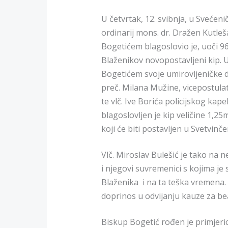
U četvrtak, 12. svibnja, u Svećen
ordinarij mons. dr. Dražen Kutl
Bogetićem blagoslovio je, uoči 96.
Blaženikov novopostavljeni kip. 
Bogetićem svoje umirovljeničke 
preč. Milana Mužine, vicepostulator
te vlč. Ive Borića policijskog k
blagoslovljen je kip veličine 1,25
koji će biti postavljen u Svetvinče
Vlč. Miroslav Bulešić je tako na 
i njegovi suvremenici s kojima je
Blaženika i na ta teška vremena. N
doprinos u odvijanju kauze za beat
Biskup Bogetić rođen je primjeric