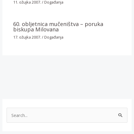
11. ožujka 2007.
/
Događanja
60. obljetnica mučeništva – poruka
biskupa Milovana
17. ožujka 2007.
/
Događanja
T
r
a