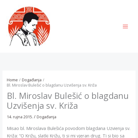
Skip
to
content
MAI
MEN
Home
Događanja
Bl. Miroslav Bulešić o blagdanu Uzvišenja sv. Križa
Bl. Miroslav Bulešić o blagdanu
Uzvišenja sv. Križa
/
14. rujna 2015.
Događanja
Misao bl. Miroslava Bulešića povodom blagdana Uzvienja sv.
Križa: “O Križu, slatki Križu, ti si mi vjeran drug. Ti si bio sa