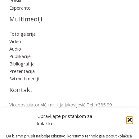
Polski
Esperanto
Multimediji
Foto galerija
Video
Audio
Publikacije
Bibliografija
Prezentacija
Svi multimediji
Kontakt
Vicepostulator vlč. mr. Ilija Jakovljević Tel. +385 99
2856570 postulatura.bulesic@ppb.hr Pošta: Župni ured
Upravljajte pristankom za
Fažana Župni trg 4, 52212 Fažana, Hrvatska
kolačiće
Da bismo pružili najbolje iskustvo, koristimo tehnologije poput kolačića