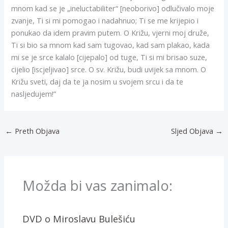
mnom kad se je „ineluctabiliter“ [neoborivo] odlučivalo moje
zvanje, Ti si mi pomogao i nadahnuo; Ti se me krijepio i
ponukao da idem pravim putem. O Križu, vjerni moj druže,
Ti si bio sa mnom kad sam tugovao, kad sam plakao, kada
mi se je srce kalalo [cijepalo] od tuge, Ti si mi brisao suze,
cijelio [iscjeljivao] srce. O sv. Križu, budi uvijek sa mnom. O
Križu sveti, daj da te ja nosim u svojem srcu i da te
nasljedujem!”
←
Preth Objava
Sljed Objava
→
Možda bi vas zanimalo:
DVD o Miroslavu Bulešiću