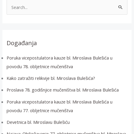
T
r
a
ž
i
Događanja
:
Poruka vicepostulatora kauze bl. Miroslava Bulešića u
povodu 78. obljetnice mučeništva
Kako zatražiti relikvije bl. Miroslava Bulešića?
Proslava 78. godišnjice mučeništva bl. Miroslava Bulešića
Poruka vicepostulatora kauze bl. Miroslava Bulešića u
povodu 77. obljetnice mučeništva
Devetnica bl. Miroslavu Bulešiću
Najava: Obilježavanje 77. obljetnice mučeništva bl. Miroslava