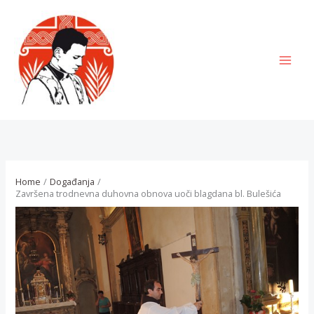
Skip
to
content
MAI
MEN
Home
Događanja
Završena trodnevna duhovna obnova uoči blagdana bl. Bulešića