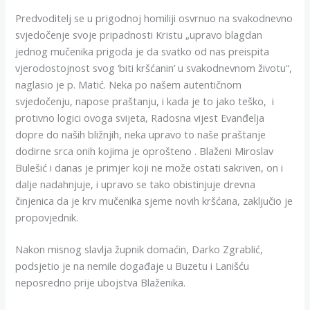
Predvoditelj se u prigodnoj homiliji osvrnuo na svakodnevno
svjedočenje svoje pripadnosti Kristu „upravo blagdan
jednog mučenika prigoda je da svatko od nas preispita
vjerodostojnost svog ‘biti kršćanin’ u svakodnevnom životu“,
naglasio je p. Matić. Neka po našem autentičnom
svjedočenju, napose praštanju, i kada je to jako teško, i
protivno logici ovoga svijeta, Radosna vijest Evanđelja
dopre do naših bližnjih, neka upravo to naše praštanje
dodirne srca onih kojima je oprošteno . Blaženi Miroslav
Bulešić i danas je primjer koji ne može ostati sakriven, on i
dalje nadahnjuje, i upravo se tako obistinjuje drevna
činjenica da je krv mučenika sjeme novih kršćana, zaključio je
propovjednik.
Nakon misnog slavlja župnik domaćin, Darko Zgrablić,
podsjetio je na nemile događaje u Buzetu i Lanišću
neposredno prije ubojstva Blaženika.