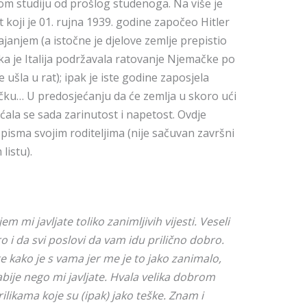
m studiju od prošlog studenoga. Na više je
 koji je 01. rujna 1939. godine započeo Hitler
anjem (a istočne je djelove zemlje prepistio
čka je Italija podržavala ratovanje Njemačke po
 ušla u rat); ipak je iste godine zaposjela
rčku… U predosjećanju da će zemlja u skoro ući
sjećala se sada zarinutost i napetost. Ovdje
isma svojim roditeljima (nije sačuvan završni
listu).
 mi javljate toliko zanimljivih vijesti. Veseli
 i da svi poslovi da vam idu prilično dobro.
 kako je s vama jer me je to jako zanimalo,
abije nego mi javljate. Hvala velika dobrom
likama koje su (ipak) jako teške. Znam i