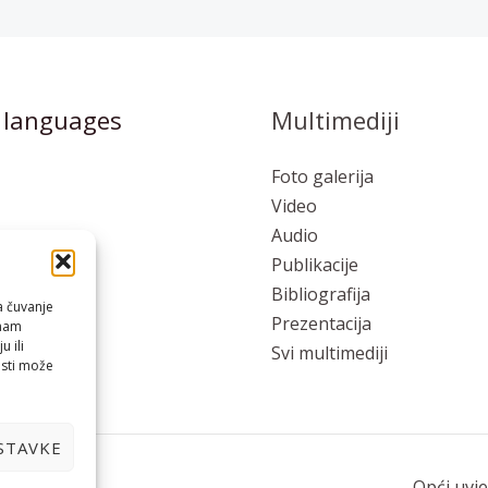
 languages
Multimediji
Foto galerija
Video
Audio
Publikacije
to
Bibliografija
a čuvanje
Prezentacija
 nam
 ili
Svi multimediji
osti može
STAVKE
Opći uvje