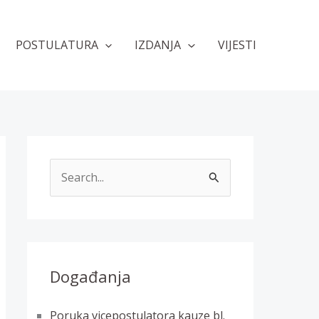
POSTULATURA
IZDANJA
VIJESTI
T
r
a
ž
i
Događanja
:
Poruka vicepostulatora kauze bl.