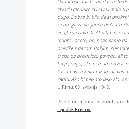
Osobito kruha treba da imate dosta
stvari i gledajte svi svaki malo tr
dugo. Dobro bi bilo da si priskrbi
držite ga za se, jer će doći u koris
znajte se ravnati. Ali s tim ja ne
jedete i pijete, ne, nego samo da 
previše s darom Božjim. Nemojte 
treba da prodajete goveda, ali to 
bolje; nego, ako nemate novca, m
to sam vam želio kazati, da vas 
raditi. Ako bi bilo što jako zlo, 
U Rimu, 09. svibnja 1940.
Pismo i komentar preuzeti su iz k
svjedok Kristov.