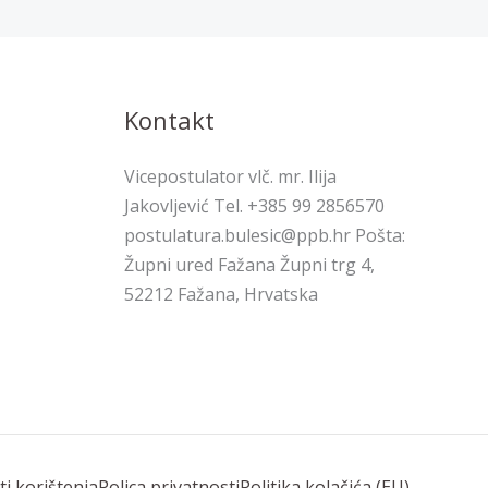
Kontakt
Vicepostulator vlč. mr. Ilija
Jakovljević Tel. +385 99 2856570
postulatura.bulesic@ppb.hr Pošta:
Župni ured Fažana Župni trg 4,
52212 Fažana, Hrvatska
ti korištenja
Polica privatnosti
Politika kolačića (EU)