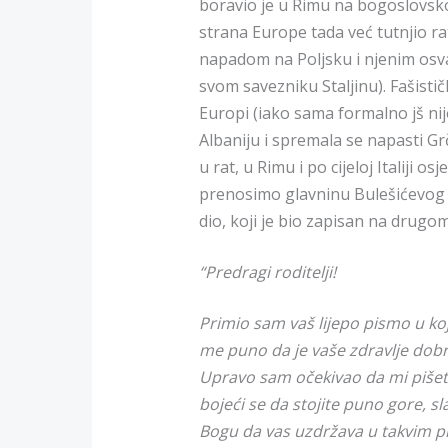
boravio je u Rimu na bogoslovsko
strana Europe tada već tutnjio rat
napadom na Poljsku i njenim osvaj
svom savezniku Staljinu). Fašisti
Europi (iako sama formalno jš nije
Albaniju i spremala se napasti G
u rat, u Rimu i po cijeloj Italiji o
prenosimo glavninu Bulešićevog p
dio, koji je bio zapisan na drugom 
“Predragi roditelji!
Primio sam vaš lijepo pismo u kojem
me puno da je vaše zdravlje dobro
Upravo sam očekivao da mi pišete
bojeći se da stojite puno gore, sl
Bogu da vas uzdržava u takvim pri