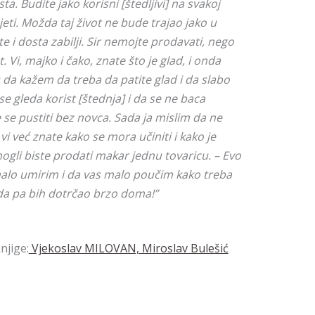
. Budite jako korisni [štedljivi] na svakoj
pjeti. Možda taj život ne bude trajao jako u
te i dosta zabilji. Sir nemojte prodavati, nego
t. Vi, majko i čako, znate što je glad, i onda
ću da kažem da treba da patite glad i da slabo
se gleda korist [štednja] i da se ne baca
se pustiti bez novca. Sada ja mislim da ne
vi već znate kako se mora učiniti i kako je
ogli biste prodati makar jednu tovaricu. – Evo
malo umirim i da vas malo poučim kako treba
onda pa bih dotrčao brzo doma!”
njige:
Vjekoslav MILOVAN, Miroslav Bulešić