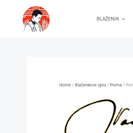
Skip
to
BLAŽENIK
content
Home
Blaženikovi spisi
Pisma
Pis