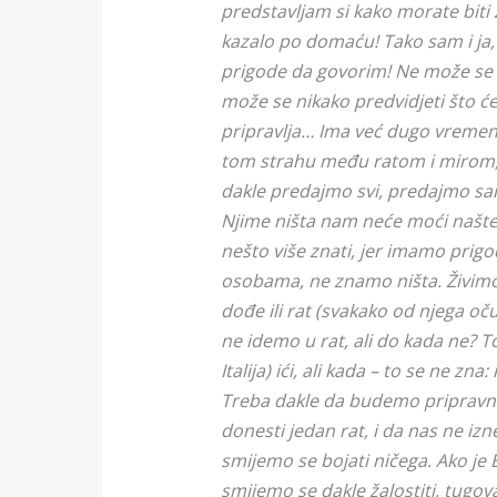
predstavljam si kako morate biti 
kazalo po domaću! Tako sam i ja, 
prigode da govorim! Ne može se vi
može se nikako predvidjeti što će 
pripravlja… Ima već dugo vremena
tom strahu među ratom i mirom,
dakle predajmo svi, predajmo sa
Njime ništa nam neće moći naštetit
nešto više znati, jer imamo prigo
osobama, ne znamo ništa. Živimo 
dođe ili rat (svakako od njega oč
ne idemo u rat, ali do kada ne? To
Italija) ići, ali kada – to se ne zna
Treba dakle da budemo pripravni
donesti jedan rat, i da nas ne izn
smijemo se bojati ničega. Ako je B
smijemo se dakle žalostiti, tugova