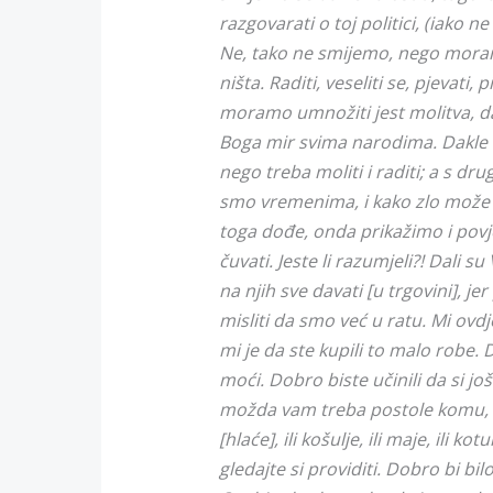
razgovarati o toj politici, (iako n
Ne, tako ne smijemo, nego moramo
ništa. Raditi, veseliti se, pjevati, 
moramo umnožiti jest molitva, 
Boga mir svima narodima. Dakle ne 
nego treba moliti i raditi; a s d
smo vremenima, i kako zlo može d
toga dođe, onda prikažimo i povje
čuvati. Jeste li razumjeli?! Dali s
na njih sve davati [u trgovini], jer
misliti da smo već u ratu. Mi ovd
mi je da ste kupili to malo robe. Do
moći. Dobro biste učinili da si jo
možda vam treba postole komu, ka
[hlaće], ili košulje, ili maje, ili k
gledajte si providiti. Dobro bi bil