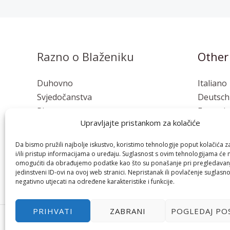
Razno o Blaženiku
Other
Duhovno
Italiano
Svjedočanstva
Deutsch
Pisma
Français
Upravljajte pristankom za kolačiće
Osvrti
Polski
Esperan
Da bismo pružili najbolje iskustvo, koristimo tehnologije poput kolačića z
i/ili pristup informacijama o uređaju. Suglasnost s ovim tehnologijama će
omogućiti da obrađujemo podatke kao što su ponašanje pri pregledavanju
jedinstveni ID-ovi na ovoj web stranici. Nepristanak ili povlačenje suglasn
negativno utjecati na određene karakteristike i funkcije.
PRIHVATI
ZABRANI
POGLEDAJ PO
Copyright © | 2026 Bl. Miroslav Bulešić