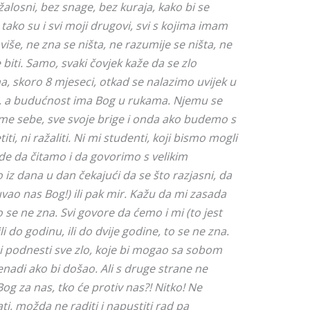
žalosni, bez snage, bez kuraja, kako bi se
tako su i svi moji drugovi, svi s kojima imam
še, ne zna se ništa, ne razumije se ništa, ne
biti. Samo, svaki čovjek kaže da se zlo
, skoro 8 mjeseci, otkad se nalazimo uvijek u
 a budućnost ima Bog u rukama. Njemu se
me sebe, sve svoje brige i onda ako budemo s
i, ni ražaliti. Ni mi studenti, koji bismo mogli
de da čitamo i da govorimo s velikim
iz dana u dan čekajući da se što razjasni, da
uvao nas Bog!) ili pak mir. Kažu da mi zasada
 se ne zna. Svi govore da ćemo i mi (to jest
: ili do godinu, ili do dvije godine, to se ne zna.
 podnesti sve zlo, koje bi mogao sa sobom
enadi ako bi došao. Ali s druge strane ne
og za nas, tko će protiv nas?! Nitko! Ne
ti, možda ne raditi i napustiti rad pa