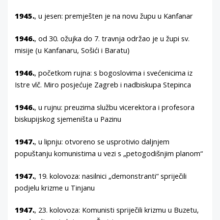
1945.
, u jesen: premješten je na novu župu u Kanfanar
1946.
, od 30. ožujka do 7. travnja održao je u župi sv.
misije (u Kanfanaru, Sošići i Baratu)
1946.
, početkom rujna: s bogoslovima i svećenicima iz
Istre vlč. Miro posjećuje Zagreb i nadbiskupa Stepinca
1946.
, u rujnu: preuzima službu vicerektora i profesora
biskupijskog sjemeništa u Pazinu
1947.
, u lipnju: otvoreno se usprotivio daljnjem
popuštanju komunistima u vezi s „petogodišnjim planom“
1947.
, 19. kolovoza: nasilnici „demonstranti“ spriječili
podjelu krizme u Tinjanu
1947.
, 23. kolovoza: Komunisti spriječili krizmu u Buzetu,