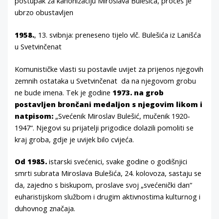
postupak za kanonizaciju Miroslava Bulešića, proces je
ubrzo obustavljen
1958.
, 13. svibnja: preneseno tijelo vlč. Bulešića iz Lanišća
u Svetvinčenat
Komunističke vlasti su postavile uvijet za prijenos njegovih
zemnih ostataka u Svetvinčenat da na njegovom grobu
ne bude imena. Tek je godine
1973. na grob
postavljen brončani medaljon s njegovim likom i
natpisom:
„Svećenik Miroslav Bulešić, mučenik 1920-
1947“. Njegovi su prijatelji prigodice dolazili pomoliti se
kraj groba, gdje je uvijek bilo cvijeća.
Od 1985.
istarski svećenici, svake godine o godišnjici
smrti subrata Miroslava Bulešića, 24. kolovoza, sastaju se
da, zajedno s biskupom, proslave svoj „svećenički dan“
euharistijskom službom i drugim aktivnostima kulturnog i
duhovnog značaja.