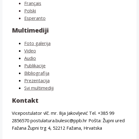
Français
Polski
Esperanto
Multimediji
Foto galerija
Video
Audio
Publikacije
Bibliografija
Prezentacija
Svi multimediji
Kontakt
Vicepostulator vlč. mr. Ilija Jakovljević Tel. +385 99
2856570 postulatura.bulesic@ppb.hr Pošta: Župni ured
Fažana Župni trg 4, 52212 Fažana, Hrvatska