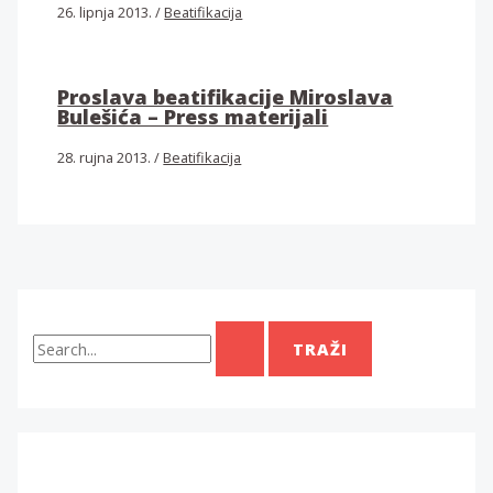
26. lipnja 2013.
/
Beatifikacija
Proslava beatifikacije Miroslava
Bulešića – Press materijali
28. rujna 2013.
/
Beatifikacija
T
r
a
ž
i