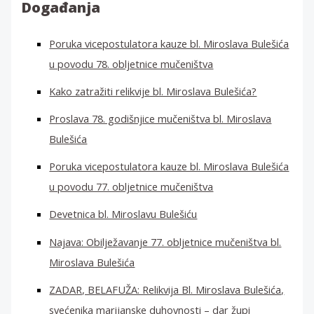
:
Događanja
Poruka vicepostulatora kauze bl. Miroslava Bulešića
u povodu 78. obljetnice mučeništva
Kako zatražiti relikvije bl. Miroslava Bulešića?
Proslava 78. godišnjice mučeništva bl. Miroslava
Bulešića
Poruka vicepostulatora kauze bl. Miroslava Bulešića
u povodu 77. obljetnice mučeništva
Devetnica bl. Miroslavu Bulešiću
Najava: Obilježavanje 77. obljetnice mučeništva bl.
Miroslava Bulešića
ZADAR, BELAFUŽA: Relikvija Bl. Miroslava Bulešića,
svećenika marijanske duhovnosti – dar župi