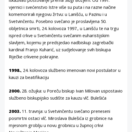
vjernici i svećenstvo Istre više su puta i na razne načine
komemorirali njegovu žrtvu: u Lanišću, u Pazinu i u
Svetvinčentu. Posebno svečano je proslavljena 50.
obljetnica smrti, 24. kolovoza 1997., u Lanišću te na trgu
ispred crkve u Svetvinčentu svečanim euharistijskim
slavljem, kojemu je predsjedao nadbiskup zagrebački
kardinal Franjo Kuharić, uz sudjelovanje svih biskupa
Riječke crkvene pokrajine.
1998.
, 24. kolovoza službeno imenovan novi postulator u
kauzi za beatifikaciju
2000.
28. ožujka: u Poreču biskup Ivan Milovan uspostavio
službeno biskupijsko sudište za kauzu vlč. Bulešića
2003.
11. travnja: u Svetvinčentu svečano preneseni
posmrtni ostaci vlč. Miroslava Bulešića iz grobnice na
mjesnom groblju u novu grobnicu u župnoj crkvi