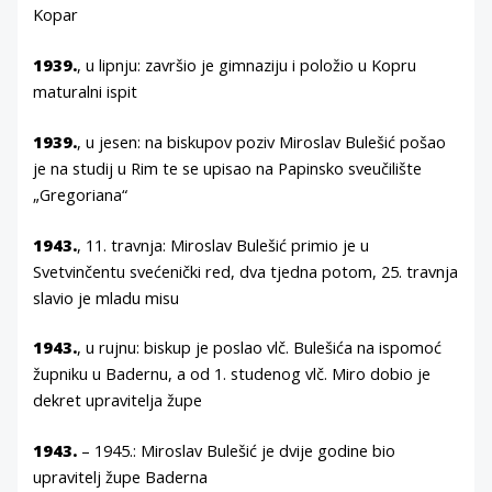
Kopar
1939.
, u lipnju: završio je gimnaziju i položio u Kopru
maturalni ispit
1939.
, u jesen: na biskupov poziv Miroslav Bulešić pošao
je na studij u Rim te se upisao na Papinsko sveučilište
„Gregoriana“
1943.
, 11. travnja: Miroslav Bulešić primio je u
Svetvinčentu svećenički red, dva tjedna potom, 25. travnja
slavio je mladu misu
1943.
, u rujnu: biskup je poslao vlč. Bulešića na ispomoć
župniku u Badernu, a od 1. studenog vlč. Miro dobio je
dekret upravitelja župe
1943.
– 1945.: Miroslav Bulešić je dvije godine bio
upravitelj župe Baderna