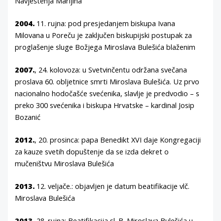
Navještenja Marijina
2004.
11. rujna: pod presjedanjem biskupa Ivana
Milovana u Poreču je zaključen biskupijski postupak za
proglašenje sluge Božjega Miroslava Bulešića blaženim
2007.
, 24. kolovoza: u Svetvinčentu održana svečana
proslava 60. obljetnice smrti Miroslava Bulešića. Uz prvo
nacionalno hodočašće svećenika, slavlje je predvodio – s
preko 300 svećenika i biskupa Hrvatske – kardinal Josip
Bozanić
2012.
, 20. prosinca: papa Benedikt XVI daje Kongregaciji
za kauze svetih dopuštenje da se izda dekret o
mučeništvu Miroslava Bulešića
2013.
12. veljače.: objavljen je datum beatifikacije vlč.
Miroslava Bulešića
2013.
28. rujna: Beatifikacija sl. B. Miroslava Bulešića u