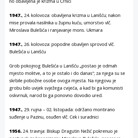
no obavljena je krizma u Črnici
1947.
, 24. kolovoza: obavljena krizma u Lanišću; nakon
mise provala nasilnika u župnu kuću, umorstvo vlč.
Miroslava Bulešića i ranjavanje mons. Ukmara
1947.
, 26. kolovoza: popodne obavljen sprovod vlč.
Bulešića u Lanišću
Grob pokojnog Bulešića u Lanišću „postao je odmah
mjesto molitve, a to je ostalo i do danas“; za njega su se
skrbile pobožne osobe ovoga mjesta. Na njegovu je
grobu bilo uvijek svježega cvijeća, a kad bi ga komunisti
oskvrnuli, narod bi ga ponovno dovodio ured.
1947.
, 29. rujna – 02. listopada: održano montirano
suđenje u Pazinu, osuđen vlč. Cek i suradnici
1956.
24. travnja: Biskup Dragutin Nežić pokrenuo je