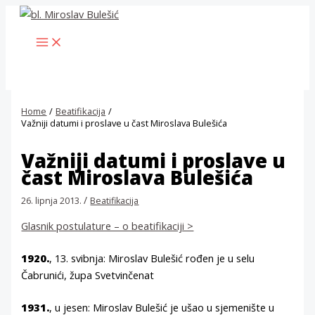
Skip
to
MAIN
content
MENU
Home
Beatifikacija
Važniji datumi i proslave u čast Miroslava Bulešića
Važniji datumi i proslave u
čast Miroslava Bulešića
/
26. lipnja 2013.
Beatifikacija
Glasnik postulature – o beatifikaciji >
1920.
, 13. svibnja: Miroslav Bulešić rođen je u selu
Čabrunići, župa Svetvinčenat
1931.
, u jesen: Miroslav Bulešić je ušao u sjemenište u