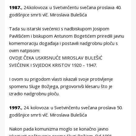
1987.
, 24.kolovoza: u Svetvinčentu svečana proslava 40.
godišnjice smrti vlč. Miroslava Bulešića
Tada su istarski svećenici s nadbiskupom Josipom
Pavlišićem i biskupom Antunom Bogetićem priredili javnu
komemoraciju događaja i postavili nadgrobnu ploču s
ovim natpisom:
OVDJE ČEKA USKRSNUĆE MIROSLAV BULEŠIĆ
SVEĆENIK I SVJEDOK KRISTOV 1920 – 1947.
I ovom su prigodom vlasti iskazali svoje protivljenje
spomenu Sluge Božjega, prigovorivši klesaru što je
izradio nadgrobnu ploču.
1997.
, 24. kolovoza: u Svetvinčentu svečana proslava 50.
godišnjice smrti vlč. Miroslava Bulešića
Nakon pada komunizma moglo se konačno javno
iskazivati poštovanje prema Slugi Božjem. Od 1991.