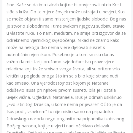
čine. Kaže se da ima takvih koji ne bi povjerovali ni da Krist
siđe s križa. Do te mjere čovjek može ustrajati u nevjeri, što
se može objasniti samo misterijem ljudske slobode. Bog nas
je stvorio slobodnima i time svakom njegovu sudbinu stavio
u vlastite ruke. To nam, međutim, ne smije biti izgovor da se
odreknemo vjerničkog svjedočenja. Nikad ne znamo kako
može na nekoga tko nema vjere djelovati susret s
autentičnim vjernikom. Posebno je u tom smislu danas
važno da mi stariji pružamo svjedočanstva prave vjere
mladima koji traže smisao svoga života, ali su pritom vrlo
kritični u pogledu onoga što im se s bilo koje strane nudi
kao smisao. Ona vjerodostojnost kojom je Natanael
oduševio Isusa pri njihovu prvom susretu bila je i ostala
uvijek važna. Ugledavši Natanaela, Isus je odmah uskliknuo:
„Evo istinitog Izraelca, u kome nema prijevare!“ Očito je da
Isus pod „Izraelcem“ tu nije mislio samo na pripadnika
židovskoga naroda nego poglavito na pripadnika izabranog
Božjeg naroda, koji je u vjeri i nadi očekivao dolazak
Spasitelja. Oni koji su poznavali blaženoga Bulešića za života,