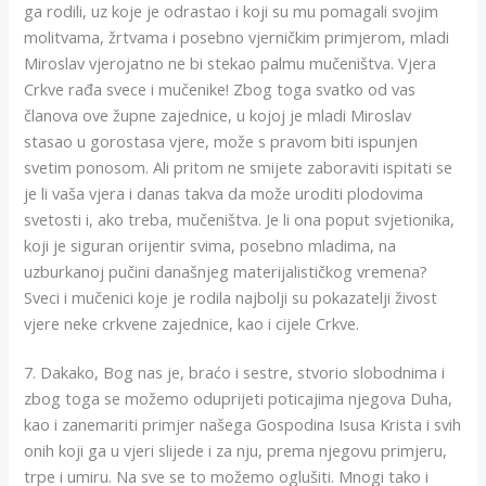
ga rodili, uz koje je odrastao i koji su mu pomagali svojim
molitvama, žrtvama i posebno vjerničkim primjerom, mladi
Miroslav vjerojatno ne bi stekao palmu mučeništva. Vjera
Crkve rađa svece i mučenike! Zbog toga svatko od vas
članova ove župne zajednice, u kojoj je mladi Miroslav
stasao u gorostasa vjere, može s pravom biti ispunjen
svetim ponosom. Ali pritom ne smijete zaboraviti ispitati se
je li vaša vjera i danas takva da može uroditi plodovima
svetosti i, ako treba, mučeništva. Je li ona poput svjetionika,
koji je siguran orijentir svima, posebno mladima, na
uzburkanoj pučini današnjeg materijalističkog vremena?
Sveci i mučenici koje je rodila najbolji su pokazatelji živost
vjere neke crkvene zajednice, kao i cijele Crkve.
7. Dakako, Bog nas je, braćo i sestre, stvorio slobodnima i
zbog toga se možemo oduprijeti poticajima njegova Duha,
kao i zanemariti primjer našega Gospodina Isusa Krista i svih
onih koji ga u vjeri slijede i za nju, prema njegovu primjeru,
trpe i umiru. Na sve se to možemo oglušiti. Mnogi tako i