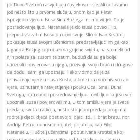
po Duhu Svetom rasvjetljuju čovjekovo srce. Ali uočavamo
još nešto što u prvome slučaju, onom kad je Petar
ispovjedio vjeru u Isusa Sina Božjega, nismo vidjeli. To je
posredovanje ljudi. Natanaela je do Isusa doveo Filip,
prepustivši zatim Isusu da učini svoje. Slično Ivan Krstitelj
pokazuje Isusa svojim učenicima, predstavljajući im ga kao
Jaganjca Božjeg koji oduzima grijehe svijeta, na što neki od
njih polaze za Isusom te zatim, budući da su ga bolje
upoznali i povjerovali u njega, pozivaju svoju braću i drugove
da dođu i sami ga upoznaju. Tako vidimo da je za
prihvaćenje vjere u Isusa Krista, a time i za mučeništvo radi
vjere, uz nutarnje rasvjetljenje i pouku Oca i Sina i Duha
Svetoga, potrebno i posredovanje ljudi, onih ljudi koji su već
upoznali Isusa i povjerovali mu. U tom smislu vjera je sveta
predaja, sveta tradicija, nešto što jedni predaju drugima:
roditelji djeci, djeca opet svojoj djeci itd., ili brat bratu, npr.
Andrija Petru, odnosno prijatelj prijatelju, kao Filip
Natanaelu, ili učitelj učenicima, poput Ivana Krstitelja koji
svoje učenike šalje Isusu. Bog je htio da ljudi surađuju u