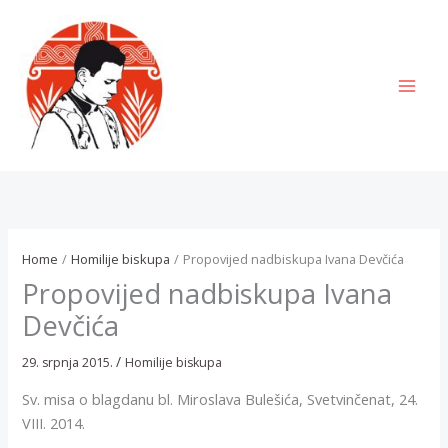
Skip
to
content
MAI
MEN
Home
Homilije biskupa
Propovijed nadbiskupa Ivana Devčića
Propovijed nadbiskupa Ivana
Devčića
/
29. srpnja 2015.
Homilije biskupa
Sv. misa o blagdanu bl. Miroslava Bulešića, Svetvinčenat, 24.
VIII. 2014.