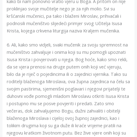
kako bi nam ponovno vratio vjeru u Boga. A pritom on nije
proklinjao svoje mučitelje nego je za njih molio. Svi su
kršćanski mučenici, pa tako i blaženi Miroslav, prihvaćali i
podnosili mučeništvo slijedeći primjer svog Učitelja Isusa
Krista, kojega crkvena liturgija naziva Kraljem mučenika.
6. Ali, kako smo vidjeli, svaki mučenik za svoju spremnost na
mučeništvo zahvaljuje i onima koji su mu pomogli upoznati
Isusa Krista i povjerovati u njega. Bog hoće, kako smo rekli,
da se vjera prenosi na druge putem onih koji već vjeruju,
bilo da je riječ o pojedincima ili o zajednici vjernika. Tako su
roditelji blaženoga Miroslava, ova župna zajednica na čelu sa
svojim pastirima, sjemenišni poglavari i njegovi prijatelji te
duhovni vođe pomogli mladom Miroslavu otkriti Isusa Krista
i postupno mu se posve povjeriti i predati. Zato smo
večeras, dok zahvaljujemo Bogu, dužni zahvaliti i obitelji
blaženoga Miroslava i cijeloj ovoj župnoj zajednici, kao i
tolikim drugima koji su ga duže ili kraće vrijeme pratili na
njegovu kratkom životnom putu. Bez žive vjere onih koji su