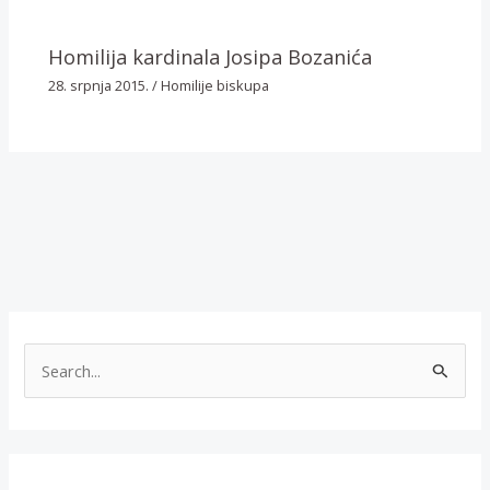
Homilija kardinala Josipa Bozanića
28. srpnja 2015.
/
Homilije biskupa
T
r
a
ž
i