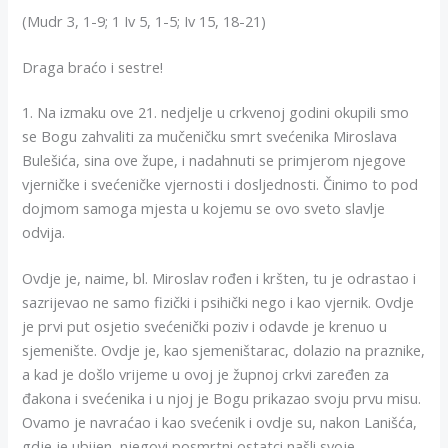
(Mudr 3, 1-9; 1 Iv 5, 1-5; Iv 15, 18-21)
Draga braćo i sestre!
1. Na izmaku ove 21. nedjelje u crkvenoj godini okupili smo
se Bogu zahvaliti za mučeničku smrt svećenika Miroslava
Bulešića, sina ove župe, i nadahnuti se primjerom njegove
vjerničke i svećeničke vjernosti i dosljednosti. Činimo to pod
dojmom samoga mjesta u kojemu se ovo sveto slavlje
odvija.
Ovdje je, naime, bl. Miroslav rođen i kršten, tu je odrastao i
sazrijevao ne samo fizički i psihički nego i kao vjernik. Ovdje
je prvi put osjetio svećenički poziv i odavde je krenuo u
sjemenište. Ovdje je, kao sjemeništarac, dolazio na praznike,
a kad je došlo vrijeme u ovoj je župnoj crkvi zaređen za
đakona i svećenika i u njoj je Bogu prikazao svoju prvu misu.
Ovamo je navraćao i kao svećenik i ovdje su, nakon Lanišća,
gdje je ubijen, njegovi posmrtni ostatci našli svoje