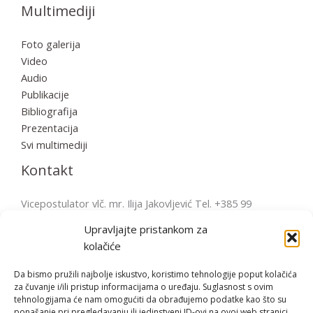
Multimediji
Foto galerija
Video
Audio
Publikacije
Bibliografija
Prezentacija
Svi multimediji
Kontakt
Vicepostulator vlč. mr. Ilija Jakovljević Tel. +385 99
2856570 postulatura.bulesic@ppb.hr Pošta: Župni ured
Upravljajte pristankom za
Fažana Župni trg 4, 52212 Fažana, Hrvatska
kolačiće
Da bismo pružili najbolje iskustvo, koristimo tehnologije poput kolačića
za čuvanje i/ili pristup informacijama o uređaju. Suglasnost s ovim
tehnologijama će nam omogućiti da obrađujemo podatke kao što su
Copyright © | 2026 Bl. Miroslav Bulešić
ponašanje pri pregledavanju ili jedinstveni ID-ovi na ovoj web stranici.