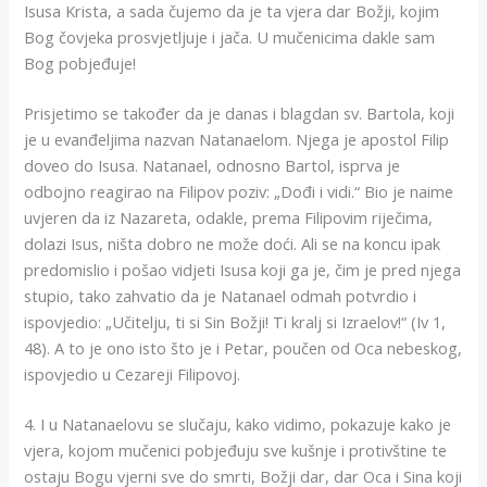
Isusa Krista, a sada čujemo da je ta vjera dar Božji, kojim
Bog čovjeka prosvjetljuje i jača. U mučenicima dakle sam
Bog pobjeđuje!
Prisjetimo se također da je danas i blagdan sv. Bartola, koji
je u evanđeljima nazvan Natanaelom. Njega je apostol Filip
doveo do Isusa. Natanael, odnosno Bartol, isprva je
odbojno reagirao na Filipov poziv: „Dođi i vidi.“ Bio je naime
uvjeren da iz Nazareta, odakle, prema Filipovim riječima,
dolazi Isus, ništa dobro ne može doći. Ali se na koncu ipak
predomislio i pošao vidjeti Isusa koji ga je, čim je pred njega
stupio, tako zahvatio da je Natanael odmah potvrdio i
ispovjedio: „Učitelju, ti si Sin Božji! Ti kralj si Izraelov!“ (Iv 1,
48). A to je ono isto što je i Petar, poučen od Oca nebeskog,
ispovjedio u Cezareji Filipovoj.
4. I u Natanaelovu se slučaju, kako vidimo, pokazuje kako je
vjera, kojom mučenici pobjeđuju sve kušnje i protivštine te
ostaju Bogu vjerni sve do smrti, Božji dar, dar Oca i Sina koji