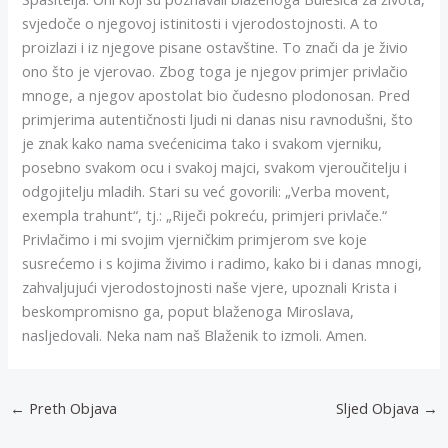
svjedoče o njegovoj istinitosti i vjerodostojnosti. A to
proizlazi i iz njegove pisane ostavštine. To znači da je živio
ono što je vjerovao. Zbog toga je njegov primjer privlačio
mnoge, a njegov apostolat bio čudesno plodonosan. Pred
primjerima autentičnosti ljudi ni danas nisu ravnodušni, što
je znak kako nama svećenicima tako i svakom vjerniku,
posebno svakom ocu i svakoj majci, svakom vjeroučitelju i
odgojitelju mladih. Stari su već govorili: „Verba movent,
exempla trahunt“, tj.: „Riječi pokreću, primjeri privlače.“
Privlačimo i mi svojim vjerničkim primjerom sve koje
susrećemo i s kojima živimo i radimo, kako bi i danas mnogi,
zahvaljujući vjerodostojnosti naše vjere, upoznali Krista i
beskompromisno ga, poput blaženoga Miroslava,
nasljedovali. Neka nam naš Blaženik to izmoli. Amen.
←
Preth Objava
Sljed Objava
→