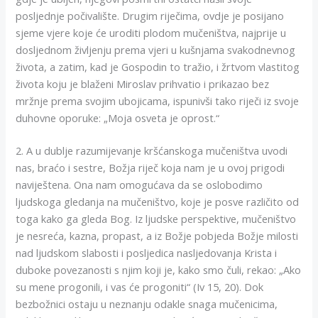
posljednje počivalište. Drugim riječima, ovdje je posijano
sjeme vjere koje će uroditi plodom mučeništva, najprije u
dosljednom življenju prema vjeri u kušnjama svakodnevnog
života, a zatim, kad je Gospodin to tražio, i žrtvom vlastitog
života koju je blaženi Miroslav prihvatio i prikazao bez
mržnje prema svojim ubojicama, ispunivši tako riječi iz svoje
duhovne oporuke: „Moja osveta je oprost.“
2. A u dublje razumijevanje kršćanskoga mučeništva uvodi
nas, braćo i sestre, Božja riječ koja nam je u ovoj prigodi
naviještena. Ona nam omogućava da se oslobodimo
ljudskoga gledanja na mučeništvo, koje je posve različito od
toga kako ga gleda Bog. Iz ljudske perspektive, mučeništvo
je nesreća, kazna, propast, a iz Božje pobjeda Božje milosti
nad ljudskom slabosti i posljedica nasljedovanja Krista i
duboke povezanosti s njim koji je, kako smo čuli, rekao: „Ako
su mene progonili, i vas će progoniti“ (Iv 15, 20). Dok
bezbožnici ostaju u neznanju odakle snaga mučenicima,