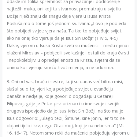
odakle im tolika spremnost za prihvaćanje i podnošenje
najtežih muka, oni koji tu stvarnost promatraju u svjetlu
Božje riječi znaju da snagu daje vjera u Isusa Krista.
Poslušajmo o tome još jednom sv. Ivana: „I ovo je pobjeda
što pobijedi svijet: vjera naša. Ta tko to pobjeđuje svijet,
ako ne onaj tko vjeruje da je Isus Sin Božji“ (1 Iv 5, 4-5).
Dakle, vjerom u Isusa Krista sveti su mučenici – među njima i
blaženi Miroslav – pobijedili sve kušnje i ostali do kraja čvrsti
i nepokolebljivi u opredijeljenosti za Krista, svjesni da se
onima koji vjeruju smrću život mijenja, a ne oduzima.
3. Oni od vas, braćo i sestre, koji su danas već bili na misi,
slušali su o toj vjeri koja pobjeđuje svijet u evanđelju
današnje nedjelje, koje govori o događaju u Cezareji
Filipovoj, gdje je Petar prvi priznao i u ime svoje i svojih
drugova ispovjedio da je Isus Krist Sin Božji, na što mu je
Isus odgovorio: „Blago tebi, Šimune, sine Jonin, jer ti to ne
objavi tijelo i krv, nego Otac moj, koji je na nebesima“ (Mt
16, 16-17). Netom smo rekli da mučenici pobjeđuju vjerom u