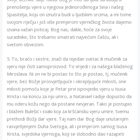
prenošenju vjere u njegova Jedinorođenoga Sina i našeg
Spasitelja, koju on iznutra budi u ljudskim srcima, a mi tome
svojom riječju i još više primjerom vjerničkog života dajemo
izvana važan poticaj. Bog nas, dakle, hoće za svoje
suradnike, što trebamo smatrati najvećom čašću, ali i
svetom obvezom.
5. To, braćo i sestre, znači da nijedan svetac ili mučenik za
vjeru nije čisti samoproizvod. To vrijedi i za našega blaženog
Miroslava. Ni on ne bi postao to što je postao, tj. mučenik
vjere, bez Božje prosvjetljujuće i okrepljujuće milosti, one
milosti pomoću koje je Petar prvi ispovjedio vjeru u Isusa
Krista i na koncu za nju umro, a Natanael radije dopustio da
mu oderu kožu nego da postane nevjeran. Tako je postupio
i blaženi Bulešić i svaki koji za kršćansku vjeru umire. Svemu
prethodi Božji dar vjere. Taj nam dar Bog daje unutarnjim
rasvjetljenjem Duha Svetoga, ali i primjerom samog Isusa
Krista, svjedoka vjernoga, koji se slobodno dao razapeti