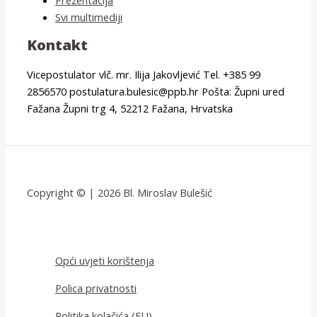
Svi multimediji
Kontakt
Vicepostulator vlč. mr. Ilija Jakovljević Tel. +385 99
2856570 postulatura.bulesic@ppb.hr Pošta: Župni ured
Fažana Župni trg 4, 52212 Fažana, Hrvatska
Copyright © | 2026 Bl. Miroslav Bulešić
Opći uvjeti korištenja
Polica privatnosti
Politika kolačića (EU)