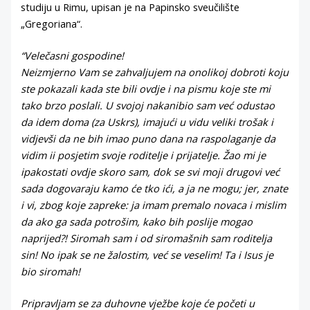
studiju u Rimu, upisan je na Papinsko sveučilište
„Gregoriana“.
“Velečasni gospodine!
Neizmjerno Vam se zahvaljujem na onolikoj dobroti koju
ste pokazali kada ste bili ovdje i na pismu koje ste mi
tako brzo poslali. U svojoj nakanibio sam već odustao
da idem doma (za Uskrs), imajući u vidu veliki trošak i
vidjevši da ne bih imao puno dana na raspolaganje da
vidim ii posjetim svoje roditelje i prijatelje. Žao mi je
ipakostati ovdje skoro sam, dok se svi moji drugovi već
sada dogovaraju kamo će tko ići, a ja ne mogu; jer, znate
i vi, zbog koje zapreke: ja imam premalo novaca i mislim
da ako ga sada potrošim, kako bih poslije mogao
naprijed?! Siromah sam i od siromašnih sam roditelja
sin! No ipak se ne žalostim, već se veselim! Ta i Isus je
bio siromah!
Pripravljam se za duhovne vježbe koje će početi u