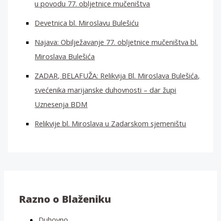
u povodu 77. obljetnice mučeništva
Devetnica bl. Miroslavu Bulešiću
Najava: Obilježavanje 77. obljetnice mučeništva bl.
Miroslava Bulešića
ZADAR, BELAFUŽA: Relikvija Bl. Miroslava Bulešića,
svećenika marijanske duhovnosti – dar župi
Uznesenja BDM
Relikvije bl. Miroslava u Zadarskom sjemeništu
Razno o Blaženiku
Duhovno