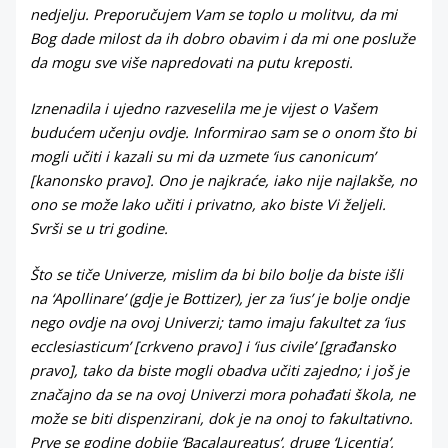
nedjelju. Preporučujem Vam se toplo u molitvu, da mi
Bog dade milost da ih dobro obavim i da mi one posluže
da mogu sve više napredovati na putu kreposti.
Iznenadila i ujedno razveselila me je vijest o Vašem
budućem učenju ovdje. Informirao sam se o onom što bi
mogli učiti i kazali su mi da uzmete ‘ius canonicum’
[kanonsko pravo]. Ono je najkraće, iako nije najlakše, no
ono se može lako učiti i privatno, ako biste Vi željeli.
Svrši se u tri godine.
Što se tiče Univerze, mislim da bi bilo bolje da biste išli
na ‘Apollinare’ (gdje je Bottizer), jer za ‘ius’ je bolje ondje
nego ovdje na ovoj Univerzi; tamo imaju fakultet za ‘ius
ecclesiasticum’ [crkveno pravo] i ‘ius civile’ [građansko
pravo], tako da biste mogli obadva učiti zajedno; i još je
značajno da se na ovoj Univerzi mora pohađati škola, ne
može se biti dispenzirani, dok je na onoj to fakultativno.
Prve se godine dobije ‘Bacalaureatus’, druge ‘Licentia’,