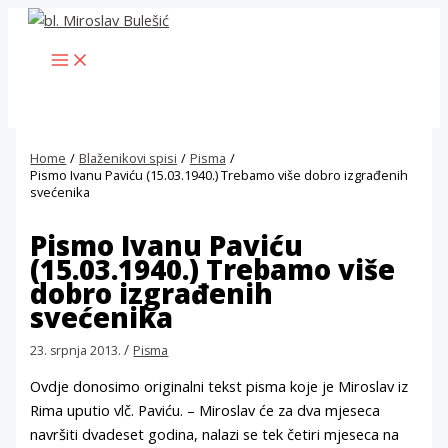
Skip
to
MAIN
content
MENU
Home
Blaženikovi spisi
Pisma
Pismo Ivanu Paviću (15.03.1940.) Trebamo više dobro izgrađenih
svećenika
Pismo Ivanu Paviću
(15.03.1940.) Trebamo više
dobro izgrađenih
svećenika
/
23. srpnja 2013.
Pisma
Ovdje donosimo originalni tekst pisma koje je Miroslav iz
Rima uputio vlč. Paviću. – Miroslav će za dva mjeseca
navršiti dvadeset godina, nalazi se tek četiri mjeseca na