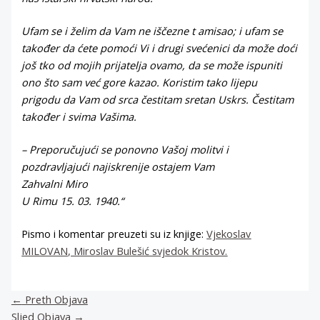
Ufam se i želim da Vam ne iščezne t amisao; i ufam se
također da ćete pomoći Vi i drugi svećenici da može doći
još tko od mojih prijatelja ovamo, da se može ispuniti
ono što sam već gore kazao. Koristim tako lijepu
prigodu da Vam od srca čestitam sretan Uskrs. Čestitam
također i svima Vašima.
– Preporučujući se ponovno Vašoj molitvi i
pozdravljajući najiskrenije ostajem Vam
Zahvalni Miro
U Rimu 15. 03. 1940.“
Pismo i komentar preuzeti su iz knjige:
Vjekoslav
MILOVAN, Miroslav Bulešić svjedok Kristov.
←
Preth Objava
Sljed Objava
→