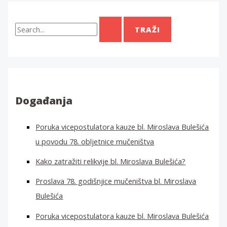
T
r
a
ž
i
:
Događanja
Poruka vicepostulatora kauze bl. Miroslava Bulešića
u povodu 78. obljetnice mučeništva
Kako zatražiti relikvije bl. Miroslava Bulešića?
Proslava 78. godišnjice mučeništva bl. Miroslava
Bulešića
Poruka vicepostulatora kauze bl. Miroslava Bulešića