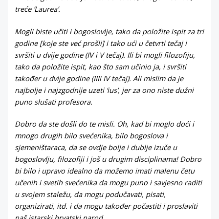
treće ‘Laurea’.
Mogli biste učiti i bogoslovlje, tako da položite ispit za tri
godine [koje ste već prošli] i tako ući u četvrti tečaj i
svršiti u dvije godine (IV i V tečaj). Ili bi mogli filozofiju,
tako da položite ispit, kao što sam učinio ja, i svršiti
također u dvije godine (IIIi IV tečaj). Ali mislim da je
najbolje i najzgodnije uzeti ‘ius’, jer za ono niste dužni
puno slušati profesora.
Dobro da ste došli do te misli. Oh, kad bi moglo doći i
mnogo drugih bilo svećenika, bilo bogoslova i
sjemeništaraca, da se ovdje bolje i dublje izuče u
bogoslovlju, filozofiji i još u drugim disciplinama! Dobro
bi bilo i upravo idealno da možemo imati malenu četu
učenih i svetih svećenika da mogu puno i savjesno raditi
u svojem staležu, da mogu podučavati, pisati,
organizirati, itd. i da mogu također počastiti i proslaviti
naš istarski hrvatski narod.