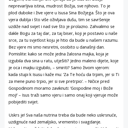
neprevarljiva istina, mudrost Božja, sve njihovo. To je
plod duboke i žive vjere u Isusa Sina Božjega. Što je ova
vjera dublja i što više oživljava dušu, tim se savršenije
uzdiže nad svijet i nad sve što je prolazno. Zahvalimo se
dakle Bogu za taj dar, za taj biser, koji je postavio u naše
srce, za tu svjetlost koju je htio da bude u našem razumu.
Bez vjere mi smo nesretni, osobito u današnji dan.
Pomislite: kako se može jedna žalosna majka, koja je
izgubila dva sina u ratu, utješiti? Jedno maleno dijete, koje
je oca i majku izgubilo, – smiriti? Samo živom vjerom:
kada stupi k Isusu i kaže mu: ‘Za Te hoću da trpim, jer si Ti
za mene puno trpio, jer si sve pretrpio’. – Ničice pred
Gospodinom moramo zaviknuti: ‘Gospodine moj i Bože
moj!’ – Isus traži samo vjeru i samo onaj koji vjeruje može
pobijediti svijet.
Uskrs je! Sva naša nutrina treba da bude neko uskrsnuće,
uzdignuće nad zemaljsko, vremenito i svagdanje.