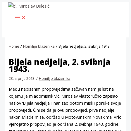
Skip
to
MAIN
content
MENU
Home
Homilije blaženika
Bijela nedjelja, 2. svibnja 1943.
Bijela nedjelja, 2. svibnja
1943.
/
23. srpnja 2013.
Homilije blaženika
Među napisanim propovijedima sačuvan nam je list na
kojemu je mladomisnik vlč. Miroslav vlastoručno zapisao
naslov ‘Bijela nedjelja’ i nanizao potom misli i poruke svoje
propovijedi. Čini se da je ovu propovijed, prve nedjelje
nakon Mlade mise, održao u Motovunskim Novakima. Vrlo
vjerojatno propovijed je održana 2. svibnja 1943. godine.