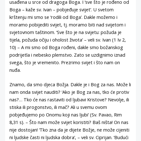
usađena u srce od dragoga Boga. I ‘sve što je rođeno od
Boga – kaže sv. Ivan – pobjeđuje svijet’. U svetom
krštenju mi smo se ‘rodili od Boga’. Dakle možemo i
moramo pobijediti svijet, tj. moramo biti nad svijetom i
svjetovnom taštinom. ‘Sve što je na svijetu: požuda je
tijela, požuda očiju i oholost života’ – veli sv. Ivan (1 Iv 2,
10) – A mi smo od Boga rođeni, dakle smo božanskog
podrijetla i nebesko plemstvo. Zato se uzdignimo iznad
svega, što je vremenito. Prezrimo svijet i što nam on
nuđa.
Znamo, da smo djeca Božja. Dakle je i Bog za nas. Može li
nam onda svijet nauditi? ‘Ako je Bog za nas, tko će protiv
nas?… Tko će nas rastaviti od ljubavi Kristove? Nevolje, ili
stiska ili progonstvo, ili mač? Ali u svemu ovom
pobjeđujemo po Onomu koji nas ljubi’ (Sv. Pavao, Rim
8,31 s). – Što nam može svijet koristiti? Baš ništa! On nas
nije dostojan! ‘Tko zna da je dijete Božje, ne može cijeniti
ni ljudske časti ni ljudska dobra’, – veli sv. Ciprijan. ‘Budući