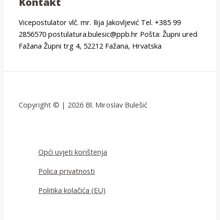
Kontakt
Vicepostulator vlč. mr. Ilija Jakovljević Tel. +385 99
2856570 postulatura.bulesic@ppb.hr Pošta: Župni ured
Fažana Župni trg 4, 52212 Fažana, Hrvatska
Copyright © | 2026 Bl. Miroslav Bulešić
Opći uvjeti korištenja
Polica privatnosti
Politika kolačića (EU)