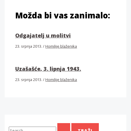
Možda bi vas zanimalo:
Odgajatelj u molitvi
23. srpnja 2013.
/
Homilije blaženika
Uzašašće, 3. lipnja 1943.
23. srpnja 2013.
/
Homilije blaženika
T