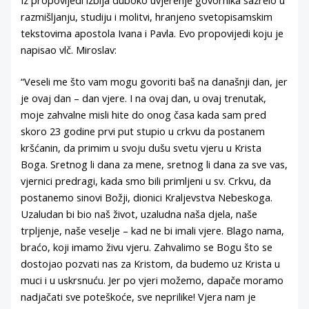
Iz propovijedi izbija duboko uvjerenje govornika sazrelo u
razmišljanju, studiju i molitvi, hranjeno svetopisamskim
tekstovima apostola Ivana i Pavla. Evo propovijedi koju je
napisao vlč. Miroslav:
“Veseli me što vam mogu govoriti baš na današnji dan, jer
je ovaj dan – dan vjere. I na ovaj dan, u ovaj trenutak,
moje zahvalne misli hite do onog časa kada sam pred
skoro 23 godine prvi put stupio u crkvu da postanem
kršćanin, da primim u svoju dušu svetu vjeru u Krista
Boga. Sretnog li dana za mene, sretnog li dana za sve vas,
vjernici predragi, kada smo bili primljeni u sv. Crkvu, da
postanemo sinovi Božji, dionici Kraljevstva Nebeskoga.
Uzaludan bi bio naš život, uzaludna naša djela, naše
trpljenje, naše veselje – kad ne bi imali vjere. Blago nama,
braćo, koji imamo živu vjeru. Zahvalimo se Bogu što se
dostojao pozvati nas za Kristom, da budemo uz Krista u
muci i u uskrsnuću. Jer po vjeri možemo, dapače moramo
nadjačati sve poteškoće, sve neprilike! Vjera nam je