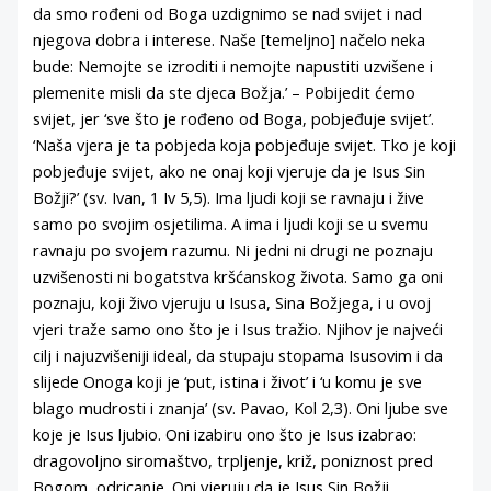
da smo rođeni od Boga uzdignimo se nad svijet i nad
njegova dobra i interese. Naše [temeljno] načelo neka
bude: Nemojte se izroditi i nemojte napustiti uzvišene i
plemenite misli da ste djeca Božja.’ – Pobijedit ćemo
svijet, jer ‘sve što je rođeno od Boga, pobjeđuje svijet’.
‘Naša vjera je ta pobjeda koja pobjeđuje svijet. Tko je koji
pobjeđuje svijet, ako ne onaj koji vjeruje da je Isus Sin
Božji?’ (sv. Ivan, 1 Iv 5,5). Ima ljudi koji se ravnaju i žive
samo po svojim osjetilima. A ima i ljudi koji se u svemu
ravnaju po svojem razumu. Ni jedni ni drugi ne poznaju
uzvišenosti ni bogatstva kršćanskog života. Samo ga oni
poznaju, koji živo vjeruju u Isusa, Sina Božjega, i u ovoj
vjeri traže samo ono što je i Isus tražio. Njihov je najveći
cilj i najuzvišeniji ideal, da stupaju stopama Isusovim i da
slijede Onoga koji je ‘put, istina i život’ i ‘u komu je sve
blago mudrosti i znanja’ (sv. Pavao, Kol 2,3). Oni ljube sve
koje je Isus ljubio. Oni izabiru ono što je Isus izabrao:
dragovoljno siromaštvo, trpljenje, križ, poniznost pred
Bogom, odricanje. Oni vjeruju da je Isus Sin Božji,