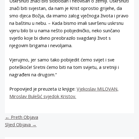
Uskrsnuti znači biti slobodan i neovisan o zemlji. Uskrsnuti
znači biti svjestan, da nam je Krist oprostio grijehe, da
smo djeca Božja, da imamo zalog vječnoga života i pravo
na baštinu u nebu. – Kada bismo imali savršenu uskrsnu
vjeru bilo bi u nama nešto pobjedničko, neko sunčano
svjetlo koje bi divno preobrazilo svagdanji život s
njegovim brigama i nevoljama.
Vjerujmo, jer samo tako pobijedit ćemo svijet i sve
poteškoće! Sretni ćemo biti na tom svijetu, a sretniji i
nagrađeni na drugom.“
Propovijed je preuzeta iz knjige:
Vjekoslav MILOVAN,
Miroslav Bulešić svjedok Kristov.
←
Preth Objava
Sljed Objava
→