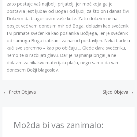
zato postaje vaš najbolji prijatelj, jer moć koja ga je
postavila jest ljubav od Boga i od ljudi, za što on i danas živi.
Dolazim da blagoslovim vaše kuće. Zato dolazim ne na
posjet već vam donosim mir od Boga, dolazim kao svećenik.
I vi primate svećenika kao poslanika Božjega, jer je svećenik
od samoga Boga izabran i za narod postavljen. Neka bude u
kući sve spremno – kao po običaju…. Glede dara svećeniku,
nemojte si razbijati glavu. Dar je najmanja briga! Ja ne
dolazim za nikakvu materijalu plaću, nego samo da vam
donesem Božji blagoslov.
←
Preth Objava
Sljed Objava
→
Možda bi vas zanimalo: