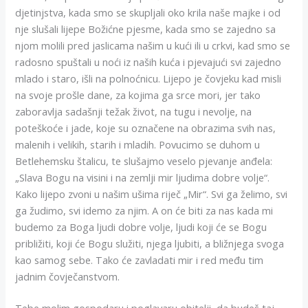
djetinjstva, kada smo se skupljali oko krila naše majke i od
nje slušali lijepe Božićne pjesme, kada smo se zajedno sa
njom molili pred jaslicama našim u kući ili u crkvi, kad smo se
radosno spuštali u noći iz naših kuća i pjevajući svi zajedno
mlado i staro, išli na polnoćnicu. Lijepo je čovjeku kad misli
na svoje prošle dane, za kojima ga srce mori, jer tako
zaboravlja sadašnji težak život, na tugu i nevolje, na
poteškoće i jade, koje su označene na obrazima svih nas,
malenih i velikih, starih i mladih. Povucimo se duhom u
Betlehemsku štalicu, te slušajmo veselo pjevanje anđela:
„Slava Bogu na visini i na zemlji mir ljudima dobre volje“.
Kako lijepo zvoni u našim ušima riječ „Mir“. Svi ga želimo, svi
ga žudimo, svi idemo za njim. A on će biti za nas kada mi
budemo za Boga ljudi dobre volje, ljudi koji će se Bogu
približiti, koji će Bogu služiti, njega ljubiti, a bližnjega svoga
kao samog sebe. Tako će zavladati mir i red među tim
jadnim čovječanstvom.