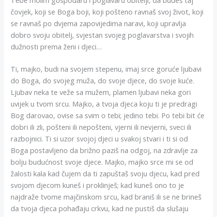
Tebe molim gospodaru i poglavaru obitelji, da budeš taj
čovjek, koji se Boga boji, koji pošteno ravnaš svoj život, koji
se ravnaš po dvjema zapovijedima naravi, koji upravlja
dobro svoju obitelj, svjestan svojeg poglavarstva i svojih
dužnosti prema ženi i djeci…
Ti, majko, budi na svojem stepenu, imaj srce goruće ljubavi
do Boga, do svojeg muža, do svoje djece, do svoje kuće.
Ljubav neka te veže sa mužem, plamen ljubavi neka gori
uvijek u tvom srcu. Majko, a tvoja djeca koju ti je predragi
Bog darovao, ovise sa svim o tebi; jedino tebi. Po tebi bit će
dobri ili zli, pošteni ili nepošteni, vjerni ili nevjerni, sveci ili
razbojnici. Ti si uzor svojoj djeci u svakoj stvari i ti si od
Boga postavljeno da brižno paziš na odgoj, na zdravlje za
bolju budućnost svoje djece. Majko, majko srce mi se od
žalosti kala kad čujem da ti zapuštaš svoju djecu, kad pred
svojom djecom kuneš i proklinješ; kad kuneš ono to je
najdraže tvome majčinskom srcu, kad braniš ili se ne brineš
da tvoja djeca pohađaju crkvu, kad ne pustiš da slušaju