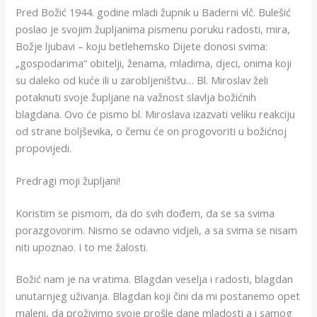
Pred Božić 1944. godine mladi župnik u Baderni vlč. Bulešić
poslao je svojim župljanima pismenu poruku radosti, mira,
Božje ljubavi – koju betlehemsko Dijete donosi svima:
„gospodarima“ obitelji, ženama, mladima, djeci, onima koji
su daleko od kuće ili u zarobljeništvu… Bl. Miroslav želi
potaknuti svoje župljane na važnost slavlja božićnih
blagdana. Ovo će pismo bl. Miroslava izazvati veliku reakciju
od strane boljševika, o čemu će on progovoriti u božićnoj
propovijedi.
Predragi moji župljani!
Koristim se pismom, da do svih dođem, da se sa svima
porazgovorim. Nismo se odavno vidjeli, a sa svima se nisam
niti upoznao. I to me žalosti.
Božić nam je na vratima. Blagdan veselja i radosti, blagdan
unutarnjeg uživanja. Blagdan koji čini da mi postanemo opet
maleni, da proživimo svoje prošle dane mladosti a i samog