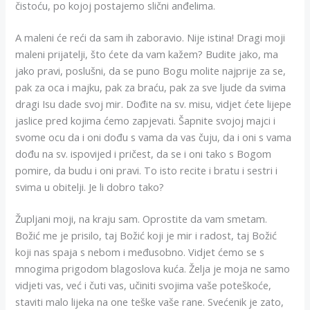
čistoću, po kojoj postajemo slični anđelima.
A maleni će reći da sam ih zaboravio. Nije istina! Dragi moji
maleni prijatelji, što ćete da vam kažem? Budite jako, ma
jako pravi, poslušni, da se puno Bogu molite najprije za se,
pak za oca i majku, pak za braću, pak za sve ljude da svima
dragi Isu dade svoj mir. Dođite na sv. misu, vidjet ćete lijepe
jaslice pred kojima ćemo zapjevati. Šapnite svojoj majci i
svome ocu da i oni dođu s vama da vas čuju, da i oni s vama
dođu na sv. ispovijed i pričest, da se i oni tako s Bogom
pomire, da budu i oni pravi. To isto recite i bratu i sestri i
svima u obitelji. Je li dobro tako?
Župljani moji, na kraju sam. Oprostite da vam smetam.
Božić me je prisilo, taj Božić koji je mir i radost, taj Božić
koji nas spaja s nebom i međusobno. Vidjet ćemo se s
mnogima prigodom blagoslova kuća. Želja je moja ne samo
vidjeti vas, već i čuti vas, učiniti svojima vaše poteškoće,
staviti malo lijeka na one teške vaše rane. Svećenik je zato,