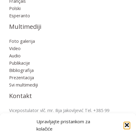
Français
Polski
Esperanto
Multimediji
Foto galerija
Video
Audio
Publikacije
Bibliografija
Prezentacija
Svi multimediji
Kontakt
Vicepostulator vlč. mr. Ilija Jakovljević Tel. +385 99
2856570 postulatura.bulesic@ppb.hr Pošta: Župni ured
Upravljajte pristankom za
Fažana Župni trg 4, 52212 Fažana, Hrvatska
kolačiće