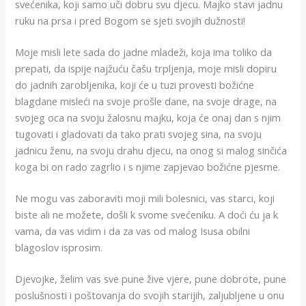
svećenika, koji samo uči dobru svu djecu. Majko stavi jadnu
ruku na prsa i pred Bogom se sjeti svojih dužnosti!
Moje misli lete sada do jadne mladeži, koja ima toliko da
prepati, da ispije najžuću čašu trpljenja, moje misli dopiru
do jadnih zarobljenika, koji će u tuzi provesti božićne
blagdane misleći na svoje prošle dane, na svoje drage, na
svojeg oca na svoju žalosnu majku, koja će onaj dan s njim
tugovati i gladovati da tako prati svojeg sina, na svoju
jadnicu ženu, na svoju drahu djecu, na onog si malog sinčića
koga bi on rado zagrlio i s njime zapjevao božićne pjesme.
Ne mogu vas zaboraviti moji mili bolesnici, vas starci, koji
biste ali ne možete, došli k svome svećeniku. A doći ću ja k
vama, da vas vidim i da za vas od malog Isusa obilni
blagoslov isprosim.
Djevojke, želim vas sve pune žive vjere, pune dobrote, pune
poslušnosti i poštovanja do svojih starijih, zaljubljene u onu