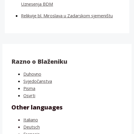
Uznesenja BDM
Relikvije bl. Miroslava u Zadarskom sjemeništu
Razno o Blaženiku
Duhovno
Svjedočanstva
Pisma
Osvrti
Other languages
Italiano
Deutsch
Français