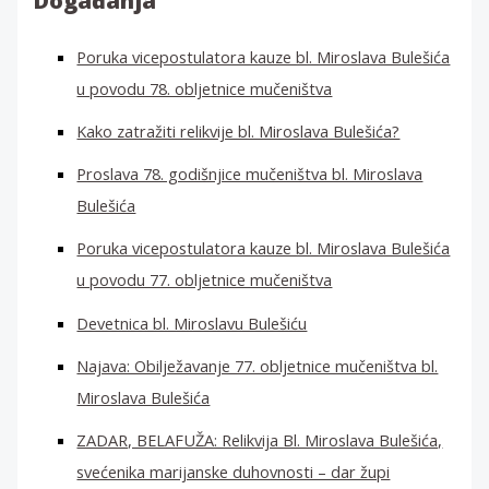
Događanja
Poruka vicepostulatora kauze bl. Miroslava Bulešića
u povodu 78. obljetnice mučeništva
Kako zatražiti relikvije bl. Miroslava Bulešića?
Proslava 78. godišnjice mučeništva bl. Miroslava
Bulešića
Poruka vicepostulatora kauze bl. Miroslava Bulešića
u povodu 77. obljetnice mučeništva
Devetnica bl. Miroslavu Bulešiću
Najava: Obilježavanje 77. obljetnice mučeništva bl.
Miroslava Bulešića
ZADAR, BELAFUŽA: Relikvija Bl. Miroslava Bulešića,
svećenika marijanske duhovnosti – dar župi