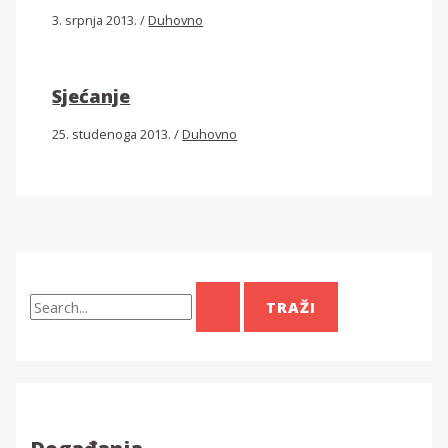
3. srpnja 2013.
/
Duhovno
Sjećanje
25. studenoga 2013.
/
Duhovno
T
r
a
ž
i
: