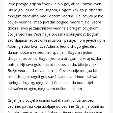
Prije prvoga grijeha čovjek je bio gol, ali ne i razodjeven.
Bio je gol, ali odjeven Bogom, Bogom koji ga je obdario
mnogim darovima, kao i darom vedrine. Da, čovjek je bio
čovjek vedrine. Imao jevedar pogled, vedro tijelo, vedre
dodire, živio je zajedništvo vedrine s drugim čovjekom.
Što je vedrina? Vedrina je čudesna ispunjenost Bogom,
zadivljujuća radost onkraj užitka i patnje. Tom jevedrinom
Adam gledao Evu i Eva Adama. Jedno drugo gledalisu
duhom božanske vedrine, ispunjeni Bogom i jedno
drugim, radosni u Bogu i jedno u drugom, onkraj užitka i
patnje. Njihova golotinja bila je bez stida, bila je znak
Božje vedrine darovane njima. Čovjek i nije mogao biti
pred drugim negoli gol, sav željanda vedrinom zahvati
cijeloga drugog, njegovu dušu i tijelo, da bude cijeli
zahvaćen drugim, njegovom dušom i tijelom.
Grijeh je u čovjeka usadio užitak i patnju, užitak bez
vedrine, patnju koja udaljuje od vedrine. Grijeh je poništio
čovjekov vedar pogled. Nakon grijeha čovjek skriva sebe