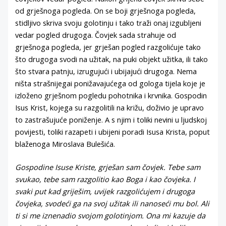
od grješnoga pogleda. On se boji grješnoga pogleda,
stidljivo skriva svoju golotinju i tako traži onaj izgubljeni
vedar pogled drugoga. Čovjek sada strahuje od
grješnoga pogleda, jer grješan pogled razgolićuje tako
što drugoga svodi na užitak, na puki objekt užitka, ili tako
što stvara patnju, izrugujući i ubijajući drugoga. Nema
ništa strašnijegai ponižavajućega od gologa tijela koje je
izloženo grješnom pogledu pohotnika i krvnika. Gospodin
Isus Krist, kojega su razgolitili na križu, doživio je upravo
to zastrašujuće poniženje. A s njim i toliki nevini u ljudskoj
povijesti, toliki razapeti i ubijeni poradi Isusa Krista, poput
blaženoga Miroslava Bulešića.
Gospodine Isuse Kriste, grješan sam čovjek. Tebe sam
svukao, tebe sam razgolitio kao Boga i kao čovjeka. I
svaki put kad griješim, uvijek razgolićujem i drugoga
čovjeka, svodeći ga na svoj užitak ili nanoseći mu bol. Ali
ti si me iznenadio svojom golotinjom. Ona mi kazuje da