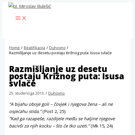
Skip
to
MAIN
content
MENU
Home
Beatifikacija
Duhovno
Razmišljanje uz desetu postaju Križnog puta: Isusa svlače
Razmišljanje uz desetu
postaju Križnog puta: Isusa
svlače
/
25. studenoga 2013.
Duhovno
“A bijahu oboje goli – čovjek i njegova žena – ali ne
osjećahu stida.”
(Post 2, 25)
“Kad ga razapeše, razdijele među se haljine njegove
bacivši za njih kocku – što će tko uzeti.”
(Mk 15, 24)