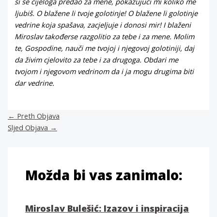
si se cijeloga predao za mene, pokazujući mi koliko me
ljubiš. O blažene li tvoje golotinje! O blažene li golotinje
vedrine koja spašava, zacjeljuje i donosi mir! I blaženi
Miroslav takođerse razgolitio za tebe i za mene. Molim
te, Gospodine, nauči me tvojoj i njegovoj golotiniji, daj
da živim cjelovito za tebe i za drugoga. Obdari me
tvojom i njegovom vedrinom da i ja mogu drugima biti
dar vedrine.
←
Preth Objava
Sljed Objava
→
Možda bi vas zanimalo:
Miroslav Bulešić: Izazov i inspiracija