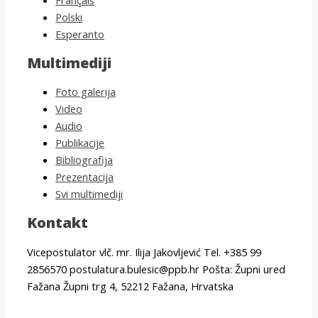
Polski
Esperanto
Multimediji
Foto galerija
Video
Audio
Publikacije
Bibliografija
Prezentacija
Svi multimediji
Kontakt
Vicepostulator vlč. mr. Ilija Jakovljević Tel. +385 99
2856570 postulatura.bulesic@ppb.hr Pošta: Župni ured
Fažana Župni trg 4, 52212 Fažana, Hrvatska