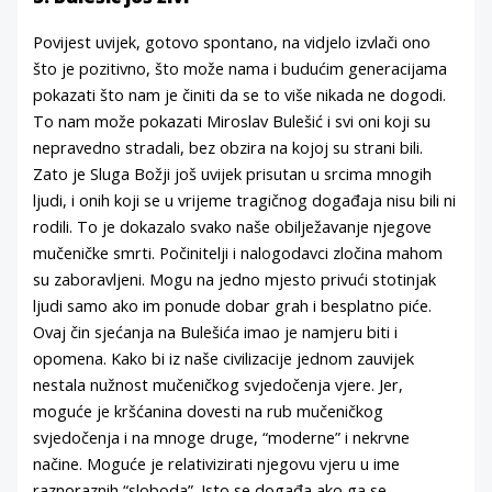
Povijest uvijek, gotovo spontano, na vidjelo izvlači ono
što je pozitivno, što može nama i budućim generacijama
pokazati što nam je činiti da se to više nikada ne dogodi.
To nam može pokazati Miroslav Bulešić i svi oni koji su
nepravedno stradali, bez obzira na kojoj su strani bili.
Zato je Sluga Božji još uvijek prisutan u srcima mnogih
ljudi, i onih koji se u vrijeme tragičnog događaja nisu bili ni
rodili. To je dokazalo svako naše obilježavanje njegove
mučeničke smrti. Počinitelji i nalogodavci zločina mahom
su zaboravljeni. Mogu na jedno mjesto privući stotinjak
ljudi samo ako im ponude dobar grah i besplatno piće.
Ovaj čin sjećanja na Bulešića imao je namjeru biti i
opomena. Kako bi iz naše civilizacije jednom zauvijek
nestala nužnost mučeničkog svjedočenja vjere. Jer,
moguće je kršćanina dovesti na rub mučeničkog
svjedočenja i na mnoge druge, “moderne” i nekrvne
načine. Moguće je relativizirati njegovu vjeru u ime
raznoraznih “sloboda”. Isto se događa ako ga se