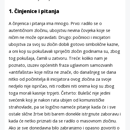
1. Činjenice i pitanja
A činjenica i pitanja ima mnogo. Prvo: radilo se o
autentičnom zločinu, ubojstvu nevina čovjeka koje se
ničim ne može opravdati. Drugo: počinioci i inicijatori
ubojstva za svoj su zločin dobili gotovo simbolične kazne,
a oni koji su pokušavali spriječiti zločin godinama su, zbog
tog pokušaja, čamili u zatvoru. Treće: koliko nam je
poznato, izuzev općenitih fraza uglavnom samozvanih
«antifašista» koje ništa ne znače, do današnjeg se dana
nitko od počinitelja ili inicijatora ovog zločina za svoje
nedjelo nije ispričao, niti rodbini niti onima koji su zbog
toga morali kasnije trpjeti. Četvrto: Bulešić nije jedini
svećenik koji je nakon rata ubijen od komunističke
strahovlade, pa se logično nameće pitanje kada će i sve
ostale slične žrtve biti barem donekle istrgnute zaboravu i
kada će netko priznati da se radilo o masovnom zločinu.
Ako je sve donedavna bilo zabranjeno i opasno govoriti o