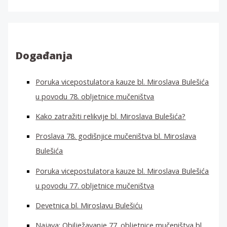
a
ž
i
:
Događanja
Poruka vicepostulatora kauze bl. Miroslava Bulešića
u povodu 78. obljetnice mučeništva
Kako zatražiti relikvije bl. Miroslava Bulešića?
Proslava 78. godišnjice mučeništva bl. Miroslava
Bulešića
Poruka vicepostulatora kauze bl. Miroslava Bulešića
u povodu 77. obljetnice mučeništva
Devetnica bl. Miroslavu Bulešiću
Najava: Obilježavanje 77. obljetnice mučeništva bl.