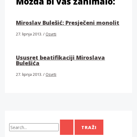
Možda bi vas zanimalo:
Miroslav Bulešić: Presječeni monolit
27. lipnja 2013.
/
Osvrti
Ususret beatifikaciji Miroslava
Bulešića
27. lipnja 2013.
/
Osvrti
T
r