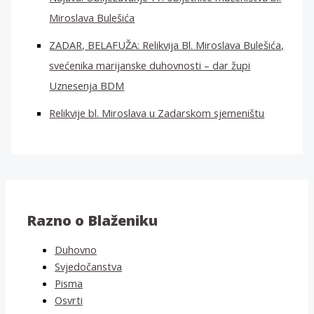
Miroslava Bulešića
ZADAR, BELAFUŽA: Relikvija Bl. Miroslava Bulešića,
svećenika marijanske duhovnosti – dar župi
Uznesenja BDM
Relikvije bl. Miroslava u Zadarskom sjemeništu
Razno o Blaženiku
Duhovno
Svjedočanstva
Pisma
Osvrti