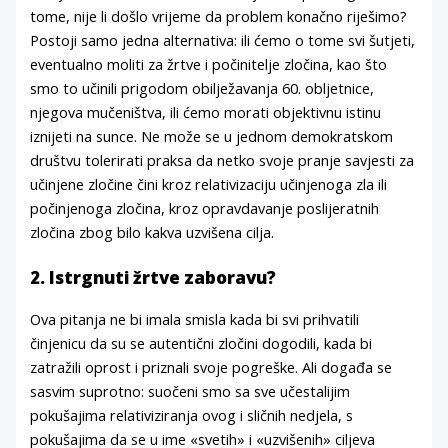
tome, nije li došlo vrijeme da problem konačno riješimo?
Postoji samo jedna alternativa: ili ćemo o tome svi šutjeti,
eventualno moliti za žrtve i počinitelje zločina, kao što
smo to učinili prigodom obilježavanja 60. obljetnice,
njegova mučeništva, ili ćemo morati objektivnu istinu
iznijeti na sunce. Ne može se u jednom demokratskom
društvu tolerirati praksa da netko svoje pranje savjesti za
učinjene zločine čini kroz relativizaciju učinjenoga zla ili
počinjenoga zločina, kroz opravdavanje poslijeratnih
zločina zbog bilo kakva uzvišena cilja.
2. Istrgnuti žrtve zaboravu?
Ova pitanja ne bi imala smisla kada bi svi prihvatili
činjenicu da su se autentični zločini dogodili, kada bi
zatražili oprost i priznali svoje pogreške. Ali događa se
sasvim suprotno: suočeni smo sa sve učestalijim
pokušajima relativiziranja ovog i sličnih nedjela, s
pokušajima da se u ime «svetih» i «uzvišenih» ciljeva