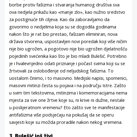
borbe protiv fašizma i stvaranja humanog društva sva
ova nedjela prikažu kao «manje zlo», kao nužno sredstvo
za postignuće tih ciljeva. Kao da zaboravljamo da
govorimo o nedjelima koja su se dogodila godinama
nakon što je rat bio prestao, fašizam eliminiran, nova
država stvorena, uspostavljen novi poredak koji više ničim
nije bio ugrožen, a pogotovo nije bio ugrožen djelatnošću
pojedinih svećenika kao što je bio mladi Bulešić. Potrebno
je i hvalevrijedno odati priznanje i počast svima koji su se
žrtvovali za oslobođenje od neljudskog fašizma. To
uostalom činimo, i to masovno. Medijski napisi, spomenici,
masovni mitinzi česta su pojava i na području Istre. Zašto
u svim tim tekstovima, mitinzima i komemoracijama nema
mjesta za sve one žrtve koje su, ni krive ni dužne, nestale
u poslijeratnom vremenu? Eto zašto sve te manifestacije
antifašizma više podsjećaju na pokušaj da se operu
savjesti koje su možda proradile nakon nekog vremena.
3. Bulešić još živi