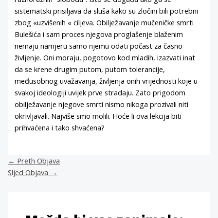
sistematski prisiljava da sluša kako su zločini bili potrebni
zbog «uzvišenih « ciljeva. Obilježavanje mučeničke smrti
Bulešića i sam proces njegova proglašenje blaženim
nemaju namjeru samo njemu odati počast za časno
življenje. Oni moraju, pogotovo kod mladih, izazvati inat
da se krene drugim putom, putom tolerancije,
međusobnog uvažavanja, življenja onih vrijednosti koje u
svakoj ideologiji uvijek prve stradaju. Zato prigodom
obilježavanje njegove smrti nismo nikoga prozivali niti
okrivljavali. Najviše smo molili. Hoće li ova lekcija biti
prihvaćena i tako shvaćena?
←
Preth Objava
Sljed Objava
→