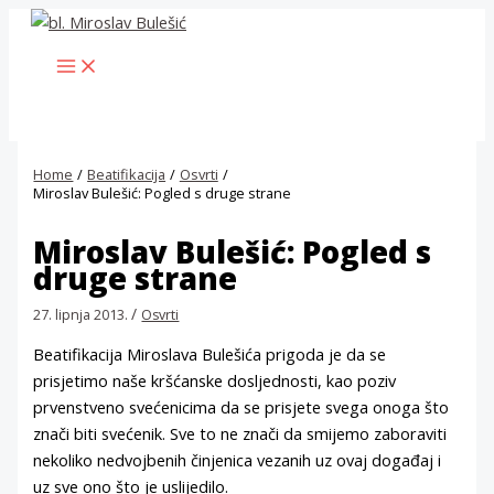
Skip
to
MAIN
content
MENU
Home
Beatifikacija
Osvrti
Miroslav Bulešić: Pogled s druge strane
Miroslav Bulešić: Pogled s
druge strane
/
27. lipnja 2013.
Osvrti
Beatifikacija Miroslava Bulešića prigoda je da se
prisjetimo naše kršćanske dosljednosti, kao poziv
prvenstveno svećenicima da se prisjete svega onoga što
znači biti svećenik. Sve to ne znači da smijemo zaboraviti
nekoliko nedvojbenih činjenica vezanih uz ovaj događaj i
uz sve ono što je uslijedilo.