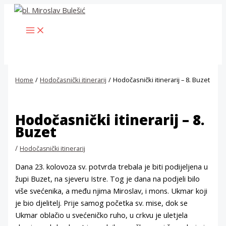
Skip
to
MAIN
content
MENU
Home
Hodočasnički itinerarij
Hodočasnički itinerarij – 8. Buzet
Hodočasnički itinerarij – 8.
Buzet
/
Hodočasnički itinerarij
Dana 23. kolovoza sv. potvrda trebala je biti podijeljena u
župi Buzet, na sjeveru Istre. Tog je dana na podjeli bilo
više svećenika, a među njima Miroslav, i mons. Ukmar koji
je bio djelitelj. Prije samog početka sv. mise, dok se
Ukmar oblačio u svećeničko ruho, u crkvu je uletjela