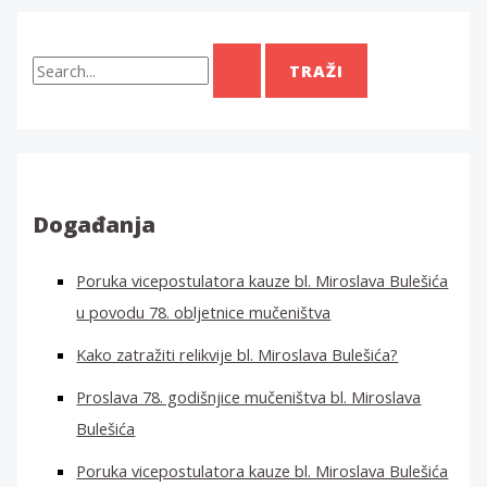
T
r
a
ž
i
:
Događanja
Poruka vicepostulatora kauze bl. Miroslava Bulešića
u povodu 78. obljetnice mučeništva
Kako zatražiti relikvije bl. Miroslava Bulešića?
Proslava 78. godišnjice mučeništva bl. Miroslava
Bulešića
Poruka vicepostulatora kauze bl. Miroslava Bulešića