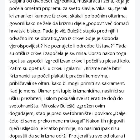
skupina od dvadeset izgrednika, muškaraca i žena, koja je
počela ometati pripremu za sveto slavlje. Vikali su, tjerali
krizmanike i kumove iz crkve, skakali po bočnim oltarima,
govorili kako ne žele da krizmu dijele „popovi“ već domaći
hrvatski biskup. Tada je vlč. Bulešić stupio pred njih i
odvažno im se obratio:„Van iz crkve! Gdje je sloboda
vjeroispovijesti? Ne poznajete li odredbe Ustava?“ Tada
su otišli iz crkve i započela je sv. misa. Ubrzo nakon toga
opet su započeli izgredi izvan crkve i počeli su plesati kolo.
Zatim su opet ušli u crkvu i galamili: „Krizme neće biti!“
Krizmanici su počeli plakati i, praćeni kumovima,
približavali se oltaru kako bi mogli primiti sv. sakrament.
Kad je mons. Ukmar pristupio krizmanicima, nasilnici su
ušli u prezbiterij i silom pokušali sve istjerati te doći do
svetohraništa. Miroslav Bulešić, zgrožen ovim
događajem, stao je pred svetohranište i povikao: „Dalje
ćete ići samo preko mene mrtvoga!“ Nakon tih njegovih
riječi uslijedilo je kratko primirje, no nasilnici ipak nisu
dopustili da se krizma održi. Protjerali su sve od oltara i