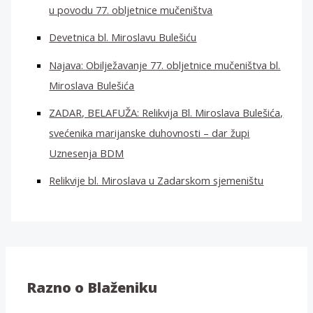
u povodu 77. obljetnice mučeništva
Devetnica bl. Miroslavu Bulešiću
Najava: Obilježavanje 77. obljetnice mučeništva bl.
Miroslava Bulešića
ZADAR, BELAFUŽA: Relikvija Bl. Miroslava Bulešića,
svećenika marijanske duhovnosti – dar župi
Uznesenja BDM
Relikvije bl. Miroslava u Zadarskom sjemeništu
Razno o Blaženiku