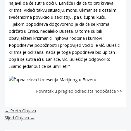
najavili da će sutra doći u Lanišće i da će to biti krvava
krizma. Videći takvu situaciju, mons. Ukmar se s ostalim
svećenicima povukao u sakristiju, pa u župnu kuću.
Tijekom popodneva dogovoreno je da će se krizma
održati u Črnici, nedaleko Buzeta. O tome su bili
obaviješteni krizmanici, njihova rodbina i kumovi.
Popodnevne pobožnosti i propovijed vodio je vlč. Bulešić i
krizma je održana. Kada je toga popodneva bio upitan
boji li se sutra ići u Lanišće, vlč. Bulešić je odgovorio:
„Samo jedanput će se umrijeti!“
Povratak u pregled odredišta hodočašća >>
←
Preth Objava
Sljed Objava
→