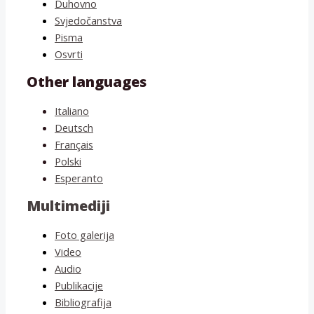
Duhovno
Svjedočanstva
Pisma
Osvrti
Other languages
Italiano
Deutsch
Français
Polski
Esperanto
Multimediji
Foto galerija
Video
Audio
Publikacije
Bibliografija