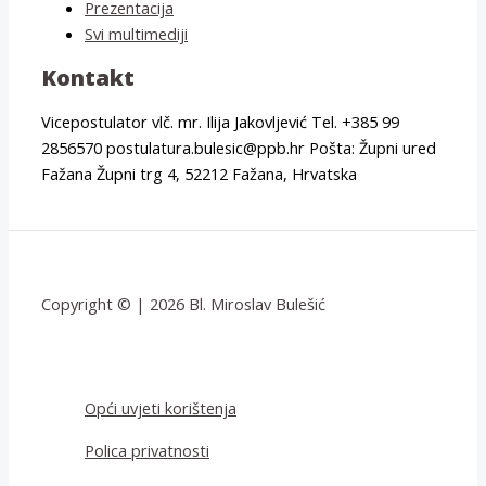
Prezentacija
Svi multimediji
Kontakt
Vicepostulator vlč. mr. Ilija Jakovljević Tel. +385 99
2856570 postulatura.bulesic@ppb.hr Pošta: Župni ured
Fažana Župni trg 4, 52212 Fažana, Hrvatska
Copyright © | 2026 Bl. Miroslav Bulešić
Opći uvjeti korištenja
Polica privatnosti