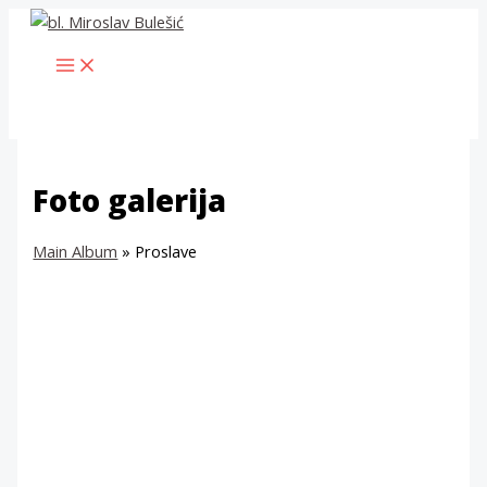
Skip
to
MAIN
content
MENU
Foto galerija
Main Album
» Proslave