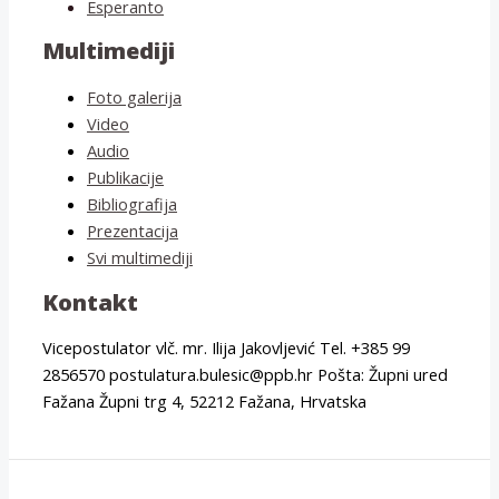
Esperanto
Multimediji
Foto galerija
Video
Audio
Publikacije
Bibliografija
Prezentacija
Svi multimediji
Kontakt
Vicepostulator vlč. mr. Ilija Jakovljević Tel. +385 99
2856570 postulatura.bulesic@ppb.hr Pošta: Župni ured
Fažana Župni trg 4, 52212 Fažana, Hrvatska