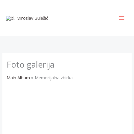
Skip
to
content
MAI
MEN
Foto galerija
Main Album
» Memorijalna zbirka