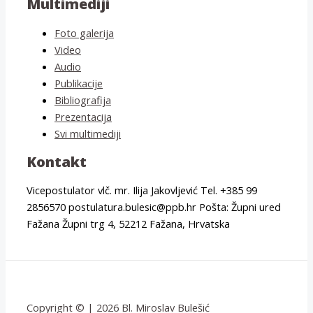
Multimediji
Foto galerija
Video
Audio
Publikacije
Bibliografija
Prezentacija
Svi multimediji
Kontakt
Vicepostulator vlč. mr. Ilija Jakovljević Tel. +385 99
2856570 postulatura.bulesic@ppb.hr Pošta: Župni ured
Fažana Župni trg 4, 52212 Fažana, Hrvatska
Copyright © | 2026 Bl. Miroslav Bulešić