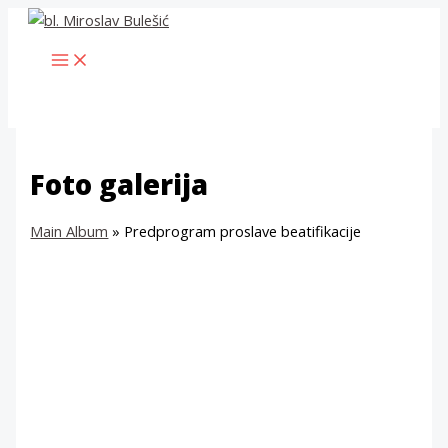
Skip
to
MAIN
content
MENU
Foto galerija
Main Album
» Predprogram proslave beatifikacije