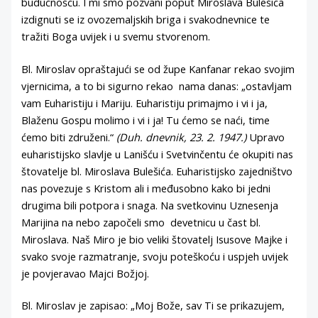
budućnošću. I mi smo pozvani poput Miroslava Bulešića
izdignuti se iz ovozemaljskih briga i svakodnevnice te
tražiti Boga uvijek i u svemu stvorenom.
Bl. Miroslav opraštajući se od župe Kanfanar rekao svojim
vjernicima, a to bi sigurno rekao nama danas: „ostavljam
vam Euharistiju i Mariju. Euharistiju primajmo i vi i ja,
Blaženu Gospu molimo i vi i ja! Tu ćemo se naći, time
ćemo biti združeni.“
(Duh. dnevnik, 23. 2. 1947.)
Upravo
euharistijsko slavlje u Lanišću i Svetvinčentu će okupiti nas
štovatelje bl. Miroslava Bulešića. Euharistijsko zajedništvo
nas povezuje s Kristom ali i međusobno kako bi jedni
drugima bili potpora i snaga. Na svetkovinu Uznesenja
Marijina na nebo započeli smo devetnicu u čast bl.
Miroslava. Naš Miro je bio veliki štovatelj Isusove Majke i
svako svoje razmatranje, svoju poteškoću i uspjeh uvijek
je povjeravao Majci Božjoj.
Bl. Miroslav je zapisao: „Moj Bože, sav Ti se prikazujem,