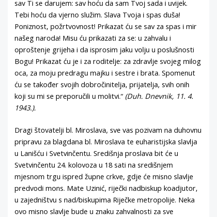
sav Ti se darujem: sav hoću da sam Tvoj sada i uvijek.
Tebi hoću da vjerno služim. Slava Tvoja i spas duša!
Poniznost, požrtvovnost! Prikazat ću se sav za spas i mir
našeg naroda! Misu ću prikazati za se: u zahvalu i
oproštenje grijeha i da isprosim jaku volju u poslušnosti
Bogu! Prikazat ću je i za roditelje: za zdravlje svojeg milog
oca, za moju predragu majku i sestre i brata. Spomenut
ću se također svojih dobročinitelja, prijatelja, svih onih
koji su mi se preporučili u molitvi.“
(Duh. Dnevnik, 11. 4.
1943.).
Dragi štovatelji bl. Miroslava, sve vas pozivam na duhovnu
pripravu za blagdana bl. Miroslava te euharistijska slavlja
u Lanišću i Svetvinčentu. Središnja proslava bit će u
Svetvinčentu 24. kolovoza u 18 sati na središnjem
mjesnom trgu ispred župne crkve, gdje će misno slavlje
predvodi mons. Mate Uzinić, riječki nadbiskup koadjutor,
u zajedništvu s nad/biskupima Riječke metropolije. Neka
ovo misno slavlje bude u znaku zahvalnosti za sve