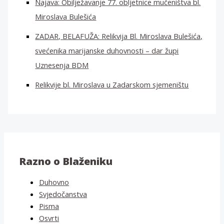
Najava: Obilježavanje 77. obljetnice mučeništva bl.
Miroslava Bulešića
ZADAR, BELAFUŽA: Relikvija Bl. Miroslava Bulešića,
svećenika marijanske duhovnosti – dar župi
Uznesenja BDM
Relikvije bl. Miroslava u Zadarskom sjemeništu
Razno o Blaženiku
Duhovno
Svjedočanstva
Pisma
Osvrti