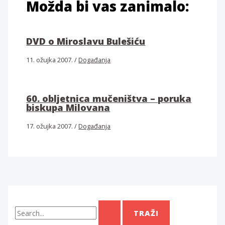
Možda bi vas zanimalo:
DVD o Miroslavu Bulešiću
11. ožujka 2007.
/
Događanja
60. obljetnica mučeništva – poruka
biskupa Milovana
17. ožujka 2007.
/
Događanja
T
r