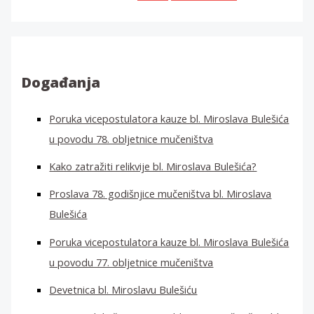
a
ž
i
:
Događanja
Poruka vicepostulatora kauze bl. Miroslava Bulešića
u povodu 78. obljetnice mučeništva
Kako zatražiti relikvije bl. Miroslava Bulešića?
Proslava 78. godišnjice mučeništva bl. Miroslava
Bulešića
Poruka vicepostulatora kauze bl. Miroslava Bulešića
u povodu 77. obljetnice mučeništva
Devetnica bl. Miroslavu Bulešiću