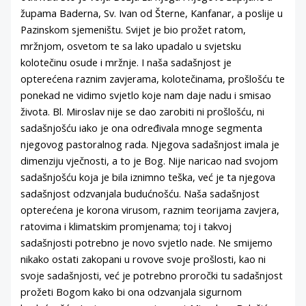
župama Baderna, Sv. Ivan od Šterne, Kanfanar, a poslije u
Pazinskom sjemeništu. Svijet je bio prožet ratom,
mržnjom, osvetom te sa lako upadalo u svjetsku
kolotečinu osude i mržnje. I naša sadašnjost je
opterećena raznim zavjerama, kolotečinama, prošlošću te
ponekad ne vidimo svjetlo koje nam daje nadu i smisao
života. Bl. Miroslav nije se dao zarobiti ni prošlošću, ni
sadašnjošću iako je ona određivala mnoge segmenta
njegovog pastoralnog rada. Njegova sadašnjost imala je
dimenziju vječnosti, a to je Bog. Nije naricao nad svojom
sadašnjošću koja je bila iznimno teška, već je ta njegova
sadašnjost odzvanjala budućnošću. Naša sadašnjost
opterećena je korona virusom, raznim teorijama zavjera,
ratovima i klimatskim promjenama; toj i takvoj
sadašnjosti potrebno je novo svjetlo nade. Ne smijemo
nikako ostati zakopani u rovove svoje prošlosti, kao ni
svoje sadašnjosti, već je potrebno proročki tu sadašnjost
prožeti Bogom kako bi ona odzvanjala sigurnom