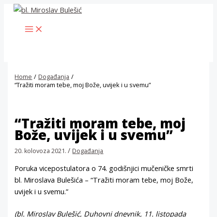
Skip
to
MAIN
content
MENU
Home
Događanja
“Tražiti moram tebe, moj Bože, uvijek i u svemu”
“Tražiti moram tebe, moj
Bože, uvijek i u svemu”
/
20. kolovoza 2021.
Događanja
Poruka vicepostulatora o 74. godišnjici mučeničke smrti
bl. Miroslava Bulešića – “Tražiti moram tebe, moj Bože,
uvijek i u svemu.”
(bl. Miroslav Bulešić, Duhovni dnevnik, 11. listopada