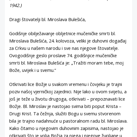
1942.)
Dragi štovatelji bl. Miroslava Bulešića,
Godišnje obilježavanje obljetnice mučeničke smrti bl.
Miroslava Bulešića, 24. kolovoza, veliki je duhovni događaj
za Crkvu u našem narodu i sve nas njegove štovatelje.
Ovogodišnje geslo proslave 74. godišnjice mučeničke
smrti bl. Miroslava Bulešića je: „Tražiti moram tebe, moj
Bože, uvijek i u svemu.“
Otkrivati lice Božje u svakom vremenu i čovjeku je trajni
poziv našoj vjerničkoj zajednici. Nije lako u ovom svijetu, a
još je teže u životu drugoga, otkrivati – prepoznavati lice
Božje. Bl. Miroslav je nastojao svima biti poput Krista –
Drugi Krist. Ta čežnja, služiti Bogu u svemu stvorenom
bila je trajno nadahnuće u pastoralnom radu bl. Miroslava.
Kako čitamo u njegovim duhovnim zapisima, nastojao je
otkrivati što je volja Božja za njega i njegove župljane u